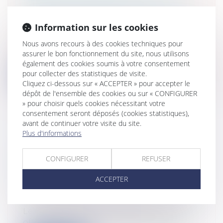
MARCHÉ À BONS DE COMMANDE
Collectivités
/
Marchés publics
/
Information sur les cookies
Contestation et contentieux
Nous avons recours à des cookies techniques pour
Dans un arrêt du 10 octobre 2018 (n°
assurer le bon fonctionnement du site, nous utilisons
410501, Centre Hospitalier de Vendôme),...
également des cookies soumis à votre consentement
pour collecter des statistiques de visite.
Lire la suite
Cliquez ci-dessous sur « ACCEPTER » pour accepter le
dépôt de l'ensemble des cookies ou sur « CONFIGURER
» pour choisir quels cookies nécessitant votre
consentement seront déposés (cookies statistiques),
avant de continuer votre visite du site.
Plus d'informations
DISPOSITIONS PORTANT SUR
L'AUTORISATION
CONFIGURER
REFUSER
ENVIRONNEMENTALE ET LES
ÉOLIENNES
ACCEPTER
Collectivités
/
Environnement
/
Environnement
Le Gouvernement a publié au Journal
officiel du 1er décembre 2018, le décret...