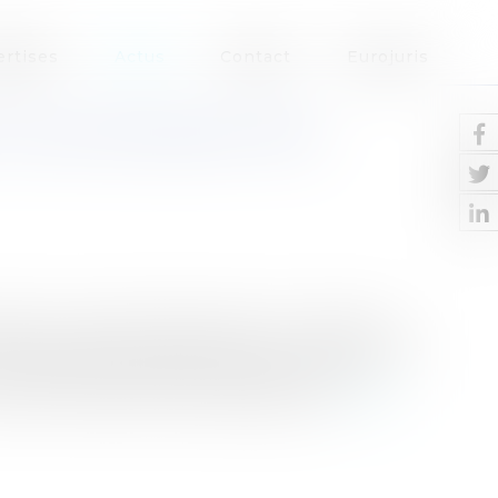
ertises
Actus
Contact
Eurojuris
 À UNE PERSONNE TRÈS
sation a rejeté la demande en nullité de la
endu le 18 janvier 2023 et a donc confirmé que
malade était possible quand bien même
que le crédirentier était décédé que...
Lire la