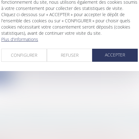
fonctionnement du site, nous utilisons également des cookies soumis
ite
à votre consentement pour collecter des statistiques de visite.
Cliquez ci-dessous sur « ACCEPTER » pour accepter le dépôt de
l'ensemble des cookies ou sur « CONFIGURER » pour choisir quels
cookies nécessitant votre consentement seront déposés (cookies
statistiques), avant de continuer votre visite du site.
Plus d'informations
REMENT DES LOYERS À BORDEAUX
ACCEPTER
s
/
Patrimoine
CONFIGURER
/
Immobilier / Logement
REFUSER
et jusqu’en 2026, le législateur est venu encadrer la fix
ite
MET EN DEMEURE LE MINISTÈRE DE L’ÉCON
SER LE FICHIER SIRENE UTILISÉ PAR LES 
s
/
Consommation
/
Informatique et Internet
s
/
Services publics
/
Service public / Délégation de ser