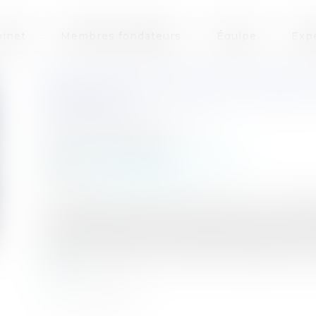
inet
Membres fondateurs
Équipe
Exp
PEUT-ON ACHETER EN VIAGER
MALADE ?
Auteur : SACHON Meghane
Publié le :
10/05/2023
Particuliers
/
Patrimoine
/
Gestion
Source :
www.eurojuris.fr
La Troisième Chambre Civile de la Cour de Cas
vente des héritiers du vendeur dans un arrêt r
l’achat en viager à une personne gravement 
l’acquéreur était au courant de la situation et 
suite