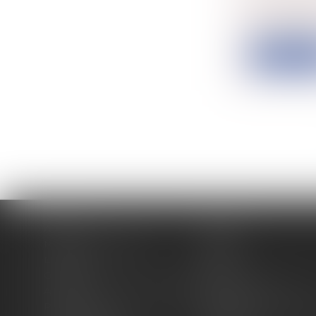
En synthèse
Informatiqu
Lire la su
Accueil
Cabinet
Membres fondateurs
Équipe
Expertises
Actus
Contact
Eurojuris
Antoinette GACHON NOUGUES
René NOUGUES
Plan du site
Politique de confidentia