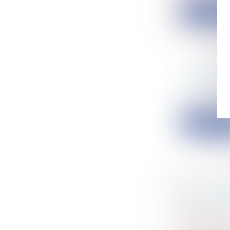
Lire la su
L'ENCAD
Particulier
Depuis 2018 
Lire la su
LA CNIL 
RÉGULARI
Particulier
Collectivité