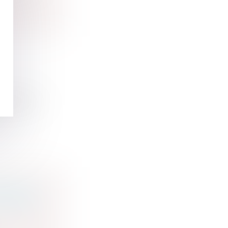
ation de...
OMIE DE
DOUANES
vice public