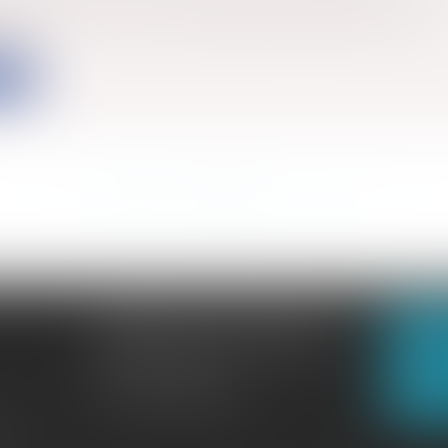
, la CNIL a mis en lumière des manquements à la loi
e e...
ite
<<
<
...
168
169
170
171
172
173
174
...
>
>>
CABINET GACHON-NOUGUES
N
3 Boulevard Saint-Pardoux
23000 GUÉRET
N
Tél :
05 55 52 02 80
lité