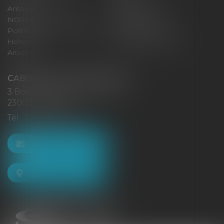
Antoinette GACHON
René NOUGUES
NOUGUES
Plan du site
Politique de confidentialité
Mentions légales
Honoraires
Politique de cookies
Articles
CABINET GACHON-NOUGUES
3 Boulevard Saint-Pardoux
23000 GUÉRET
Tél :
05 55 52 02 80
NOUS CONTACTER
NOUS LOCALISER