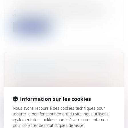
Européen / Droit communautaire
Le règlement européen sur la protection
des données à caractère personnel a f...
Lire la suite
PÊCHE MARITIME, DROIT PÉNAL ET
INFRACTIONS
Particuliers
/
Civil / Pénal
/
Procédure
pénale / Procédure civile
Le domaine maritime, même s’il présente
plus de liberté que le monde terrestr...
Information sur les cookies
Nous avons recours à des cookies techniques pour
Lire la suite
assurer le bon fonctionnement du site, nous utilisons
également des cookies soumis à votre consentement
pour collecter des statistiques de visite.