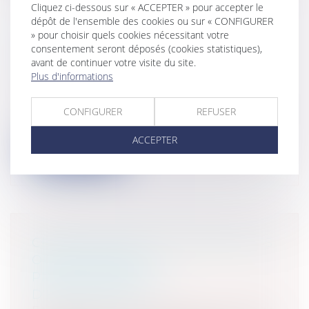
Cliquez ci-dessous sur « ACCEPTER » pour accepter le
dépôt de l'ensemble des cookies ou sur « CONFIGURER
» pour choisir quels cookies nécessitant votre
FORFAIT-JOURS : NÉCESSITÉ D’UN
consentement seront déposés (cookies statistiques),
ÉCRIT SIGNÉ AVEC LE SALARIÉ
avant de continuer votre visite du site.
Plus d'informations
Entreprises
/
Ressources humaines
/
Salaires et avantages
Dans un arrêt du 4 novembre 2015, la Cour
CONFIGURER
REFUSER
de cassation rappelle que les conve...
ACCEPTER
Lire la suite
CERTIFICATION DES COMPTES DES
ORGANISATIONS
PROFESSIONNELLES
D'EMPLOYEURS