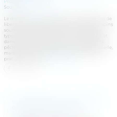
Procédure civile
Source :
www.eurojuris.fr
Le domaine maritime, même s’il présente plus de
liberté que le monde terrestre, n’en est pas moins
soumis à des réglementations.De nombreux
types de pêche se pratiquent au Pays Basque et
dans le Sud des Landes : maritime, telle que la
pêche au merlu à la ligne, au thon ou industrielle,
mais également pêche à pied.Ces pêches se
pratiquent au larg...
Lire la suite
UN ACCORD SUR LA PROTECTION
DES DONNÉES DANS L'UE
Collectivités
/
International
/
Droit