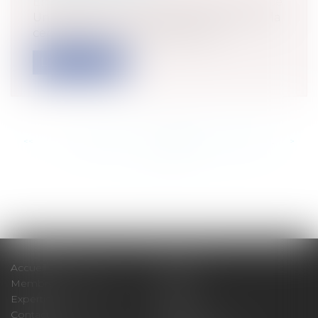
Entreprises
/
Finances
/
Banque et finance
Un décret du 24 novembre 2015 relatif à la
certification et à la publicité de...
Lire la suite
<<
<
...
625
626
627
628
629
630
631
...
>
>>
Accueil
Cabinet
Membres fondateurs
Équipe
Expertises
Actus
Contact
Eurojuris