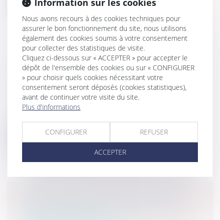
Information sur les cookies
Nous avons recours à des cookies techniques pour
assurer le bon fonctionnement du site, nous utilisons
également des cookies soumis à votre consentement
pour collecter des statistiques de visite.
Cliquez ci-dessous sur « ACCEPTER » pour accepter le
POINT SUR LA LOI "HANDICAP" DU
dépôt de l'ensemble des cookies ou sur « CONFIGURER
11 FÉVRIER 2005 : EST-IL POSSIBLE
» pour choisir quels cookies nécessitant votre
D’Y DÉROGER ?
consentement seront déposés (cookies statistiques),
avant de continuer votre visite du site.
Collectivités
/
Services publics
/
Usagers
Plus d'informations
La loi n°2005-105 du 11 février 2005 pour
l’égalité des droits et des chances...
CONFIGURER
REFUSER
Lire la suite
ACCEPTER
DÉCRET N°2024-318 DU 8 AVRIL
2024 RELATIF AU