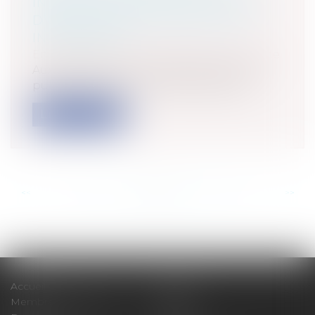
INJONCTION DE PAYER : LE DÉLAI
D’OPPOSITION D’UN MOIS EST
INTERROMPU
Entreprises
/
Finances
/
Banque et finance
Aux termes d’un arrêt du 18 janvier 2024
publié au bulletin, la 2ème chambre...
Lire la suite
<<
<
...
115
116
117
118
119
120
121
...
>
>>
Accueil
Cabinet
Membres fondateurs
Équipe