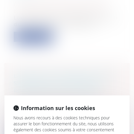
Collectivités
/
Urbanisme
/
Permis de
construire/ Documents d'urbanisme
Lorsqu’après avoir procédé à l’acquisition
d’un terrain à bâtir, une décision...
Lire la suite
LA FAUTE DU GÉOMÈTRE EXPERT
S'APPRÉCIE À LA DATE DE LA
RÉALISATION DE SA MISSION
Entreprises
/
Gestion de l'entreprise
/
Construction Immobilier
Information sur les cookies
Les règles d’urbanisme étant en
Nous avons recours à des cookies techniques pour
constante évolution, certaines
assurer le bon fonctionnement du site, nous utilisons
dispositions p...
également des cookies soumis à votre consentement