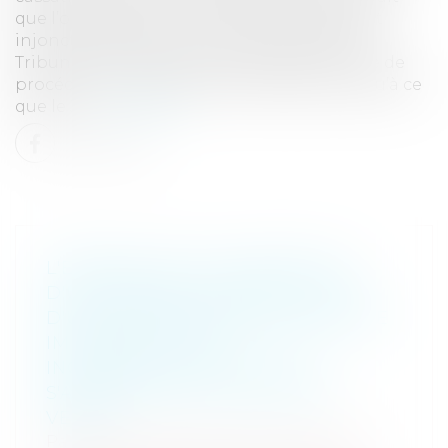
que l’opposition à une ordonnance portant
injonction de payer est un acte qui saisit le
Tribunal. De ce fait, s’il est entaché d’un vice de
procédure, ce vice peut être régularisé jusqu’à ce
que le J...
Lire la suite
L'ERREUR SUR LA SUBSTANCE
D'UN TERRAIN À BÂTIR, DU FAIT
D'UNE DÉCISION ADMINISTRATIVE
IMPLIQUANT SON
INCONSTRUCTIBILITÉ, DOIT
S'APPRÉCIER AU JOUR DE LA
VENTE
Particuliers
/
Patrimoine
/
Construction