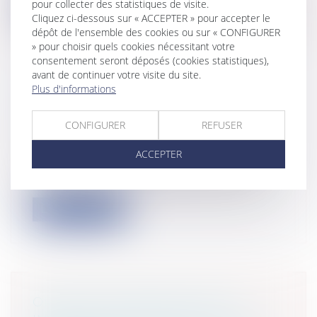
pour collecter des statistiques de visite.
Lire la suite
Cliquez ci-dessous sur « ACCEPTER » pour accepter le
dépôt de l'ensemble des cookies ou sur « CONFIGURER
» pour choisir quels cookies nécessitant votre
consentement seront déposés (cookies statistiques),
avant de continuer votre visite du site.
Plus d'informations
PROPRIÉTAIRE INDIVIS ET
POUVOIRS DE GESTION LIMITÉS
CONFIGURER
REFUSER
Particuliers
/
Patrimoine
/
Immobilier /
Logement
ACCEPTER
Partager une propriété en quotes-parts
c’est la soumettre au régime de l’indi...
Lire la suite
OPPOSITION IRRÉGULIÈRE À