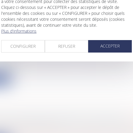
ite
à votre consentement pour collecter des statistiques de visite.
Cliquez ci-dessous sur « ACCEPTER » pour accepter le dépôt de
l'ensemble des cookies ou sur « CONFIGURER » pour choisir quels
cookies nécessitant votre consentement seront déposés (cookies
statistiques), avant de continuer votre visite du site.
Plus d'informations
EAU CODE DE BONNES PRATIQUES EN MATI
ACCEPTER
D'ÉTAT
CONFIGURER
REFUSER
s
/
International
/
Droit Européen / Droit communaut
sion européenne a adopté un nouveau code de bonn
 mati...
ite
UR LES VIOLENCES SEXISTES ET SEXUELLES
s
/
Civil / Pénal
/
Victimes
rçant la lutte contre les violences sexuelles et sexistes a