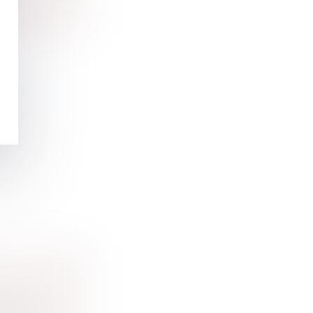
ÈRE
aire
es
 été p...