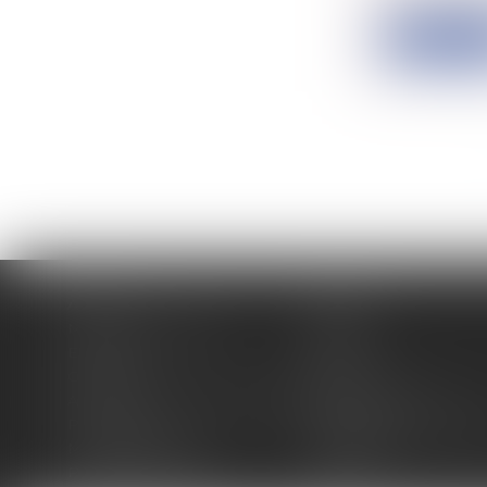
Lire la su
Accueil
Cabinet
Membres fondateurs
Équipe
Expertises
Actus
Contact
Eurojuris
Antoinette GACHON NOUGUES
René NOUGUES
Plan du site
Politique de confidentia
Mentions légales
Honoraires
Politique de cookies
Articles