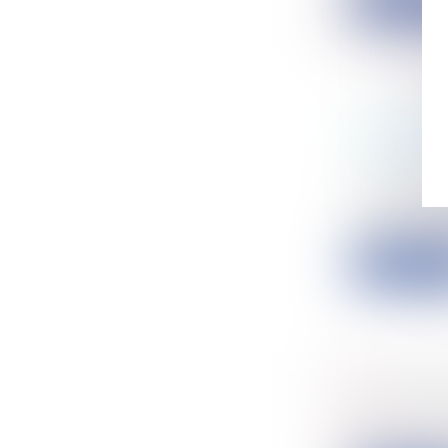
Lire la su
UN NOUV
D'AIDES 
Collectivité
La Commis
pratiques en
Lire la su
LA LOI S
Particulier
La loi renfo