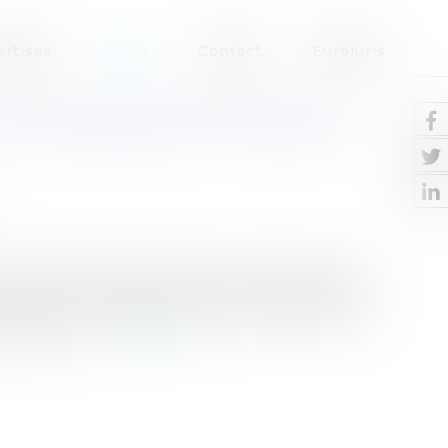
ertises
Actus
Contact
Eurojuris
CE D'INFIRMIER EN PRATIQUE
ystème de santé, la pratique avancée pour la
nce avec la publication au Journal officiel le
Le décret n° 2018-629 du 18 juillet 2018 relatif à
 les domai...
Lire la suite