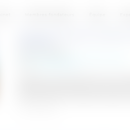
inet
Membres fondateurs
Équipe
Exp
OFFICIALISATION DE L'EXERCI
AVANCÉE
Publié le :
22/08/2018
Particuliers
/
Santé
/
Responsabilité médicale
Source :
www.eurojuris.fr
Prévue par la loi de modernisation de notre s
profession infirmière est enfin reconnue en Fra
19 juillet 2018 du décret relatif à son exercice. 
l'exercice infirmier en pratique avancée définit