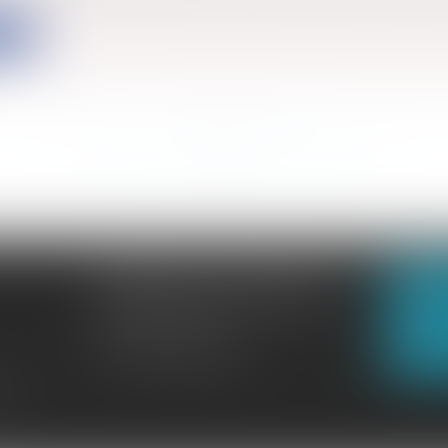
ite
<<
<
...
441
442
443
444
445
446
447
...
>
>>
CABINET GACHON-NOUGUES
N
3 Boulevard Saint-Pardoux
23000 GUÉRET
N
Tél :
05 55 52 02 80
lité