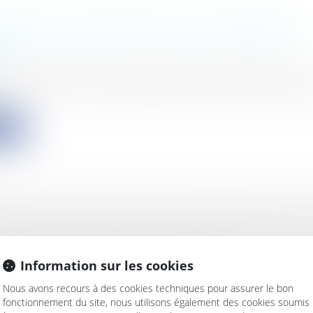
 SONT LES SANCTIONS EN CAS D'ABANDON
UX ?
s
/
Civil / Pénal
/
Procédure pénale / Procédure civile
ombreux animaux sont abandonnés par des propriétai
ite
ISATION DE L'EXERCICE D'INFIRMIER EN PR
s
/
Santé
/
Responsabilité médicale
Information sur les cookies
la loi de modernisation de notre système de santé, la
Nous avons recours à des cookies techniques pour assurer le bon
fonctionnement du site, nous utilisons également des cookies soumis