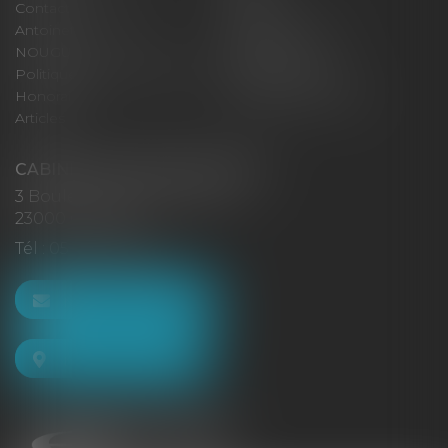
Contact
Eurojuris
Antoinette GACHON
René NOUGUES
NOUGUES
Plan du site
Politique de confidentialité
Mentions légales
Honoraires
Politique de cookies
Articles
CABINET GACHON-NOUGUES
3 Boulevard Saint-Pardoux
23000 GUÉRET
Tél :
05 55 52 02 80
NOUS CONTACTER
NOUS LOCALISER