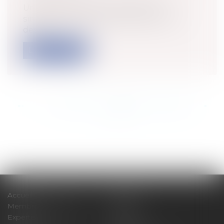
Une ordonnance du 23 juillet 2015
simplifie le régime des associations et
des...
Lire la suite
<<
<
...
650
651
652
653
654
655
656
...
>
>>
Accueil
Cabinet
Membres fondateurs
Équipe
Expertises
Actus