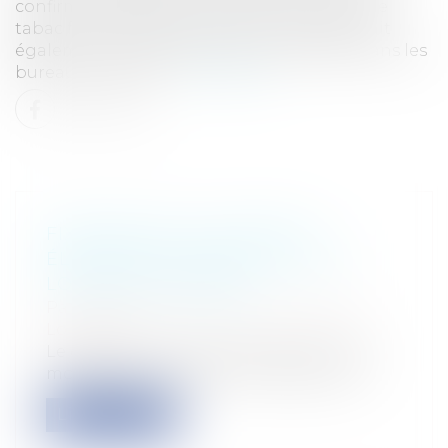
confirmant qu’il avait pu sentir une odeur de
tabac froid, tandis qu’une autre salariée avait
également attesté de présence de tabac dans les
bureaux, mais cec...
Lire la suite
FIXATION DE LA LISTE DES
ÉLÉMENTS DE MOBILIER D'UN
LOGEMENT MEUBLÉ
Particuliers
/
Patrimoine
/
Immobilier /
Logement
Le décret fixant la liste des éléments de
mobilier d'un logement meublé vient...
Lire la suite