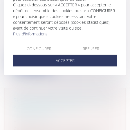
PORTANT NOUVELLE
Cliquez ci-dessous sur « ACCEPTER » pour accepter le
ORGANISATION TERRITORIALE DE
dépôt de l'ensemble des cookies ou sur « CONFIGURER
» pour choisir quels cookies nécessitant votre
LA RÉPUBLIQUE
consentement seront déposés (cookies statistiques),
Collectivités
/
Environnement
/
Principes
avant de continuer votre visite du site.
généraux
Plus d'informations
La loi NOTRe portant nouvelle
organisation territoriale de la République
CONFIGURER
REFUSER
vien...
ACCEPTER
Lire la suite
SIMPLIFICATION DU RÉGIME DES
ASSOCIATIONS ET DES
FONDATIONS
Entreprises
/
Vie de l'entreprise
/
Création
de l'entreprise