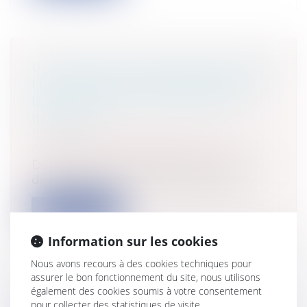
UNE ODEUR DE TABAC FROID SUR
LE LIEU DE TRAVAIL PERMET-ELLE
D’OBTENIR DES DOMMAGES ET
INTÉRÊTS ?
Entreprises
/
Gestion de l'entreprise
/
Gestion des risques et sécurité
Dans l’espèce qui a été soumise à la Cour
de Cassation, une salariée prétenda...
Lire la suite
Information sur les cookies
Nous avons recours à des cookies techniques pour
assurer le bon fonctionnement du site, nous utilisons
également des cookies soumis à votre consentement
PUBLICATION DE LA LOI NOTRE
pour collecter des statistiques de visite.