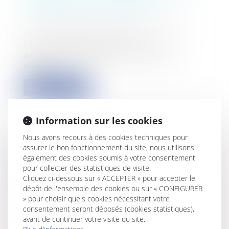
PERSONNES PUBLIQUES
Collectivités
/
Services publics
/
Service
public / Délégation de service public
Le juge des référés de la cour
administrative d’appel de Versailles a
dernièr...
Lire la suite
Information sur les cookies
Nous avons recours à des cookies techniques pour
assurer le bon fonctionnement du site, nous utilisons
OCCUPATION PRIVATIVE DU
également des cookies soumis à votre consentement
DOMAINE PUBLIC : RAPPEL SUR
pour collecter des statistiques de visite.
Cliquez ci-dessous sur « ACCEPTER » pour accepter le
LES COMPÉTENCES RESPECTIVES
dépôt de l'ensemble des cookies ou sur « CONFIGURER
DU MAIRE ET DU CONSEIL
» pour choisir quels cookies nécessitant votre
MUNICIPAL
consentement seront déposés (cookies statistiques),
Collectivités
/
Services publics
/
Service
avant de continuer votre visite du site.
public / Délégation de service public