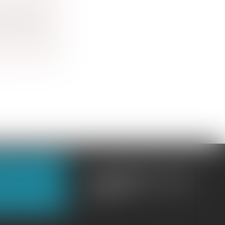
est possi...
OUS CONTACTER
OUS LOCALISER