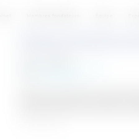
inet
Membres fondateurs
Équipe
Exp
OBTENIR UNE EXPERTISE JUDI
DE VÉRIFIER L’AUTHENTICITÉ
Auteur : BACLE Florent
Publié le :
11/06/2020
Particuliers
/
Famille
/
Successions
Source :
www.eurojuris.fr
C’est ce que vient d’obtenir avec succès le cab
doutent de l’authenticité d’un testament olo
écrit et signé par la personne elle-même, à l
techniques. Ce testament, prétendument rédig