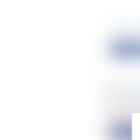
QUID DE
Collectivité
L’article L.
Lire la su
ACTION 
INTERRU
Particulier
Les relatio
pre...
Lire la su