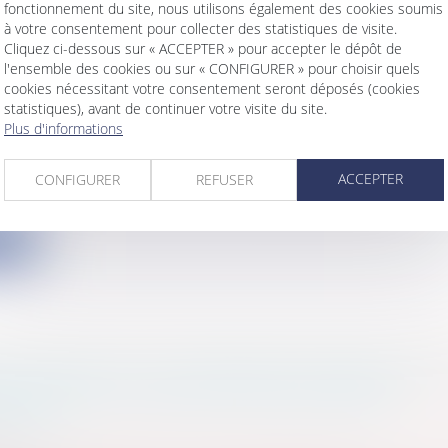
fonctionnement du site, nous utilisons également des cookies soumis
à votre consentement pour collecter des statistiques de visite.
Cliquez ci-dessous sur « ACCEPTER » pour accepter le dépôt de
l'ensemble des cookies ou sur « CONFIGURER » pour choisir quels
cookies nécessitant votre consentement seront déposés (cookies
 UNE EXPERTISE JUDICIAIRE GRAPHOLOGIQU
statistiques), avant de continuer votre visite du site.
Plus d'informations
FIER L’AUTHENTICITÉ D’UN TESTAMENT OLO
s
/
Famille
/
Successions
e vient d’obtenir avec succès le cabinet dans un dossi
ACCEPTER
CONFIGURER
REFUSER
ite
ÊT COMMUN DE LA PERSONNE PUBLIQUE ET 
AIRE DANS LA PROTECTION DES DROITS
IVITÉ
s