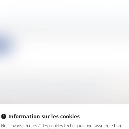
 LA PRÉSIDENCE DES COMMISSIONS MUNICIP
s
/
Contentieux
/
Responsabilité civile et pénale de l'é
 2121-22 code général des collectivités territoriales, dispo
ite
EN RESPONSABILITÉ CONTRACTUELLE ET
PTION DU DÉLAI DE PRESCRIPTION
s
/
Consommation
/
Procédures
ns entre maître d’ouvrage et constructeurs sont régies
Information sur les cookies
ite
Nous avons recours à des cookies techniques pour assurer le bon