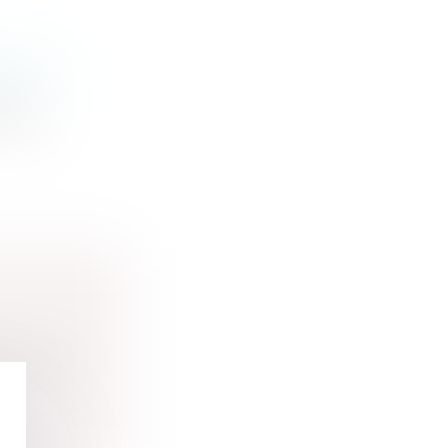
ALES ?
lu
se qu...
 par des