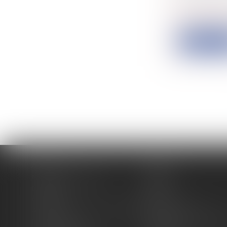
Collectivité
La directiv
Lire la su
Accueil
Cabinet
Membres fondateurs
Équipe
Expertises
Actus
Contact
Eurojuris
Antoinette GACHON NOUGUES
René NOUGUES
Plan du site
Politique de confidentia