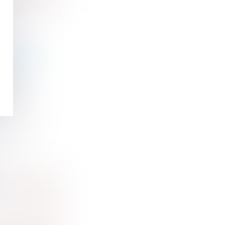
E AFIN
GRAPHE
er de
DU