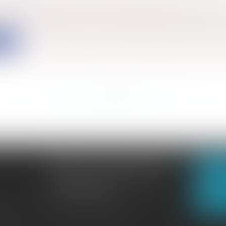
s
/
Marchés publics
/
Procédure de passation
e 2004/18 CE détermine les modalités selon lesquelles il 
ite
<<
<
...
306
307
308
309
310
311
312
...
>
>>
CABINET GACHON-NOUGUES
N
3 Boulevard Saint-Pardoux
23000 GUÉRET
N
Tél :
05 55 52 02 80
lité