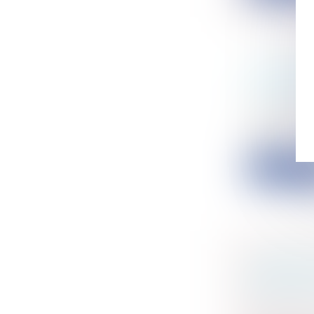
OBTENIR
DE VÉRI
Particulier
C’est ce qu
succes...
Lire la su
L'INTÉR
PRESTAT
D'EXCLUS
Collectivité