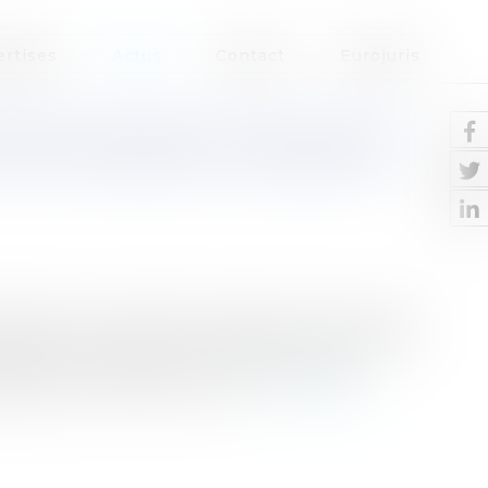
ertises
Actus
Contact
Eurojuris
CIAIRE GRAPHOLOGIQUE AFIN
 D’UN TESTAMENT OLOGRAPHE
inet dans un dossier de succession. Nos clients
graphe, c’est-à-dire un testament entièrement
a main, sans ordinateur ni autres moyens
é de la main de leur mère...
Lire la suite