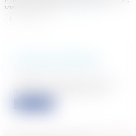
marché du travail, qui a repris pour l’essentiel, les
termes de l’Accord Natio...
Lire la suite
LES FAUTES EN MATIÈRE DE
RESPONSABILITÉ MÉDICALE
Particuliers
/
Santé
/
Responsabilité
médicale
La loi du 4 mars 2002 pose le principe de
la responsabilité médicale pour fau...
Lire la suite