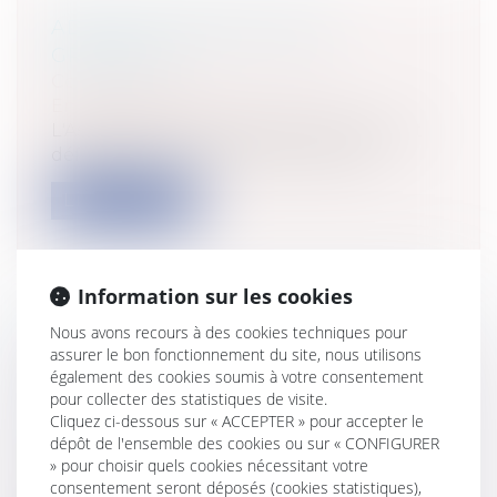
ADOPTION DÉFINITIVE DU
GRENELLE I
Collectivités
/
Environnement
/
Environnement
L'Assemblée nationale puis le Sénat ont
définitivement adopté, jeudi 23 juill...
Lire la suite
Information sur les cookies
Nous avons recours à des cookies techniques pour
LA NOUVELLE PÉRIODE D'ESSAI
assurer le bon fonctionnement du site, nous utilisons
DANS LES CONTRATS À DURÉE
également des cookies soumis à votre consentement
pour collecter des statistiques de visite.
INDÉTERMINÉE
Cliquez ci-dessous sur « ACCEPTER » pour accepter le
Entreprises
/
Ressources humaines
/
dépôt de l'ensemble des cookies ou sur « CONFIGURER
Contrat de travail
» pour choisir quels cookies nécessitant votre
La loi du 25 juin 2008 portant
consentement seront déposés (cookies statistiques),