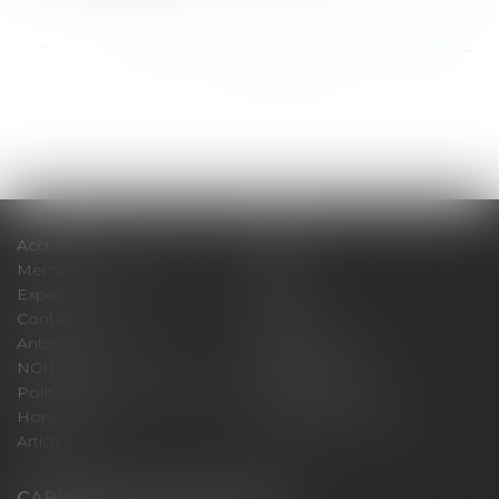
<<
<
...
1244
1245
1246
1247
1248
1249
1250
...
>
>>
Accueil
Cabinet
Membres fondateurs
Équipe
Expertises
Actus
Contact
Eurojuris
Antoinette GACHON
René NOUGUES
NOUGUES
Plan du site
Politique de confidentialité
Mentions légales
Honoraires
Politique de cookies
Articles
CABINET GACHON-NOUGUES