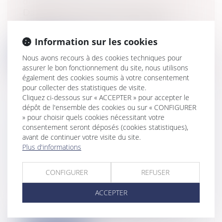
de passation
Dans un contexte de crise sanitaire
doublée d’une crise économique, le
gouver...
Information sur les cookies
Lire la suite
Nous avons recours à des cookies techniques pour
assurer le bon fonctionnement du site, nous utilisons
également des cookies soumis à votre consentement
pour collecter des statistiques de visite.
Cliquez ci-dessous sur « ACCEPTER » pour accepter le
dépôt de l'ensemble des cookies ou sur « CONFIGURER
» pour choisir quels cookies nécessitant votre
PRÉSIDENT D’UNE SAS NOMMÉ
consentement seront déposés (cookies statistiques),
POUR UNE DURÉE DÉTERMINÉE :
avant de continuer votre visite du site.
CONSÉQUENCES DE LA
Plus d'informations
SURVENANCE DU TERME SUR LE
MANDAT
CONFIGURER
REFUSER
Entreprises
/
Gestion de l'entreprise
/
Communication et vie sociale
ACCEPTER
Par un arrêt du 17 mars 2021 (Cass. Com. 19-
14.525), publié au Bulletin, la c...