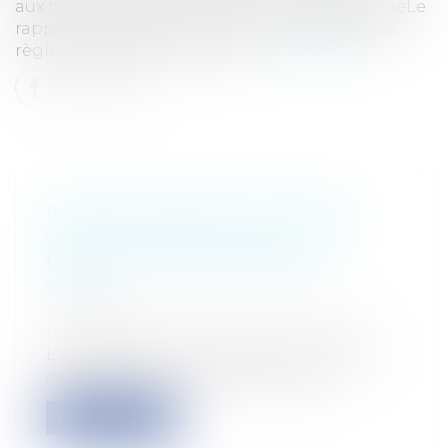
aux marchés publics dans l’Union européenneLe
rapport d'évaluation sur la mise en œuvre des
règles relatives aux marchés...
Lire la suite
INVALIDATION PAR LE CONSEIL
CONSTITUTIONNEL DE LA LOI
DUFLOT SUR LE LOGEMENT
SOCIAL
Particuliers
/
Patrimoine
/
Immobilier /
Logement
La loi Duflot sur le logement social a été
censurée hier par le Conseil const...
Lire la suite