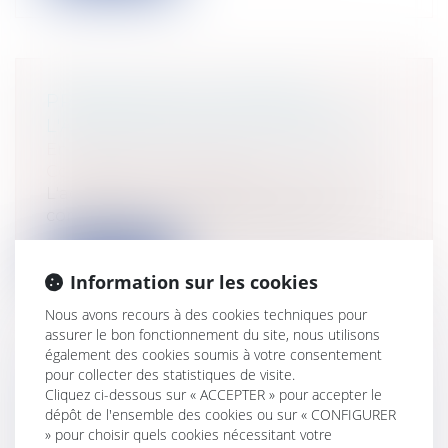
PRÉEMPTION DU FERMIER:
L'ACCEPTATION PAR LE FERMIER
Entreprises
/
Gestion de l'entreprise
/
Construction Immobilier
L'acceptation sans réserve du prix et des
conditions par le preneur rend la v...
Lire la suite
Information sur les cookies
Nous avons recours à des cookies techniques pour
assurer le bon fonctionnement du site, nous utilisons
également des cookies soumis à votre consentement
pour collecter des statistiques de visite.
MISE EN OEUVRE DES RÈGLES
Cliquez ci-dessous sur « ACCEPTER » pour accepter le
RELATIVES AUX MARCHÉS PUBLICS
dépôt de l'ensemble des cookies ou sur « CONFIGURER
» pour choisir quels cookies nécessitant votre
DANS L'UNION EUROPÉENNE