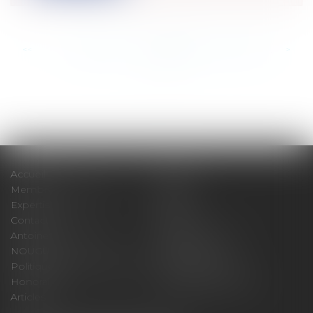
<<
<
...
899
900
901
902
903
904
905
...
>
>>
Accueil
Cabinet
Membres fondateurs
Équipe
Expertises
Actus
Contact
Eurojuris
Antoinette GACHON
René NOUGUES
NOUGUES
Plan du site
Politique de confidentialité
Mentions légales
Honoraires
Politique de cookies
Articles