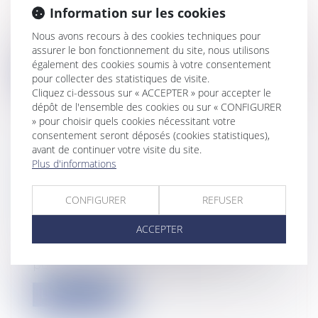
Le domaine public routier comprend
Information sur les cookies
l'ensemble des biens du domaine public
Nous avons recours à des cookies techniques pour
de...
assurer le bon fonctionnement du site, nous utilisons
également des cookies soumis à votre consentement
Lire la suite
pour collecter des statistiques de visite.
Cliquez ci-dessous sur « ACCEPTER » pour accepter le
dépôt de l'ensemble des cookies ou sur « CONFIGURER
» pour choisir quels cookies nécessitant votre
consentement seront déposés (cookies statistiques),
avant de continuer votre visite du site.
PLUS-VALUES DES PARTICULIERS :
Plus d'informations
QUELLES SONT LES PRINCIPALES
MESURES DE LA LOI DE FINANCES
CONFIGURER
REFUSER
2021 ?
ACCEPTER
Particuliers
/
Patrimoine
/
Fiscalité
Il a fallu 4 lois de finances rectificatives
pour que la loi de finances pour...
Lire la suite