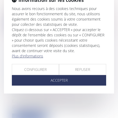
publique / Personnel administratif
Cons. const., 30 avr. 2025, n° 2025-1137 QPC
Nous avons recours à des cookies techniques pour
Le droit de silence est désor...
assurer le bon fonctionnement du site, nous utilisons
également des cookies soumis à votre consentement
Lire la suite
pour collecter des statistiques de visite.
Cliquez ci-dessous sur « ACCEPTER » pour accepter le
dépôt de l'ensemble des cookies ou sur « CONFIGURER
» pour choisir quels cookies nécessitant votre
consentement seront déposés (cookies statistiques),
avant de continuer votre visite du site.
Plus d'informations
DÉPLAFONNEMENT DU LOYER
COMMERCIAL : LA MODIFICATION
CONFIGURER
REFUSER
DES FACTEURS LOCAUX DE
COMMERCIALITÉ ET SON
ACCEPTER
INCIDENCE
Entreprises
/
Gestion de l'entreprise
/
Construction Immobilier
Dans une décision du 18 septembre 2025
(Pourvoi 24-13.288) la Cour de cassati...
Lire la suite