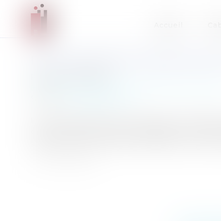
Accueil
Cab
DES MESURES DE TAXATION AN
Publié le :
20/11/2012
Entreprises
/
Marketing et ventes
/
Concurren
Source :
www.eurojuris.fr
Le 15 novembre 2012, la Commission européenne
concurrence.Concurrence déloyale : l’Union 
système de droits de douane additionnels afin