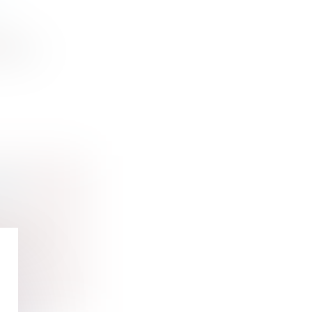
ale
ères, un
ÇOIS
ique de