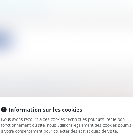
DE PALME AU COEUR DU DÉBAT: FOCUS SUR
EMENT NUTELLA
s
/
Gestion de l'entreprise
/
Communication et vie soci
mentation des taxes sur les boissons sucrées et les bi
ite
TÉ DE CONSCIENCE : LE DISCOURS DE FRAN
E AU SALON DES MAIRES
s
/
Famille
/
Mariage / PACS / Concubinage / Vie civile
s maires fut l'occasion pour le Président de la Républ
Information sur les cookies
ite
Nous avons recours à des cookies techniques pour assurer le bon
fonctionnement du site, nous utilisons également des cookies soumis
à votre consentement pour collecter des statistiques de visite.