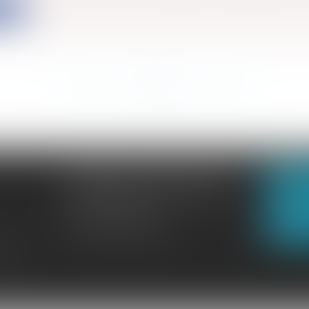
ite
<<
<
...
892
893
894
895
896
897
898
...
>
>>
CABINET GACHON-NOUGUES
N
3 Boulevard Saint-Pardoux
23000 GUÉRET
N
Tél :
05 55 52 02 80
lité