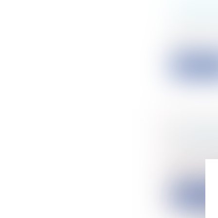
L'HUILE 
L'AMEND
Entreprise
Après l'aug
nou...
Lire la su
LA LIBER
HOLLAND
Particulier
Le salon de
trai...
Lire la su