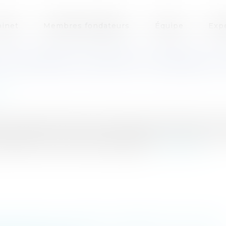
inet
Membres fondateurs
Équipe
Exp
TI-DUMPING CONTRE LA VAISSELLE 
ce
 a augmenté les droits de douane à destination de la
Européenne crie haro sur la contrefaçon chinoiseLa 
 de lutter contre le mal endémique...
Lire la suite