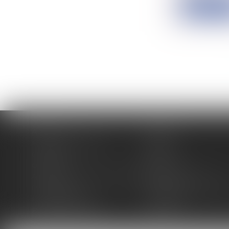
Lire la su
Accueil
Cabinet
Membres fondateurs
Équipe
Expertises
Actus
Contact
Eurojuris
Antoinette GACHON NOUGUES
René NOUGUES
Plan du site
Politique de confidentia
Mentions légales
Honoraires
Politique de cookies
Articles