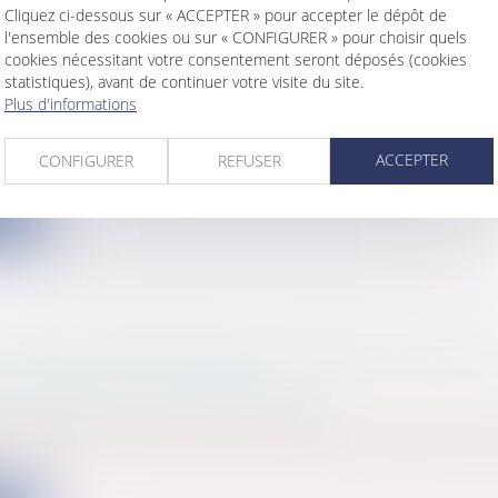
Cliquez ci-dessous sur « ACCEPTER » pour accepter le dépôt de
l'ensemble des cookies ou sur « CONFIGURER » pour choisir quels
cookies nécessitant votre consentement seront déposés (cookies
statistiques), avant de continuer votre visite du site.
 HARROUDJ C/ FRANCE : LA KAFALA UNE ME
Plus d'informations
RE COMPATIBLE AVEC L’ARTICLE 8 DE LA CE
s
/
Famille
/
Enfants
ACCEPTER
CONFIGURER
REFUSER
t de lois et pluralisme culturel, un nouvel arrêt de la C
ite
URES DE TAXATION ANTI-DUMPING CONTRE 
E CHINOISE EN CÉRAMIQUE :
s
/
Marketing et ventes
/
Concurrence
mbre 2012, la Commission européenne a augmenté les 