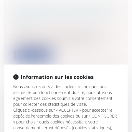
MASCULINISME : "L'AXE DU MÂLE?"
LA GARDE DES ENFANTS PAR LE
PÈRE
Particuliers
/
Famille
/
Enfants
Derrière ces pères qui brandissent leur
droit à voir leur enfant n'y a-t-il q...
Lire la suite
Information sur les cookies
Nous avons recours à des cookies techniques pour
assurer le bon fonctionnement du site, nous utilisons
VENTE EN LIGNE DE
également des cookies soumis à votre consentement
MÉDICAMENTS : DE LA
pour collecter des statistiques de visite.
RESTRICTION À L'AUTORISATION?
Cliquez ci-dessous sur « ACCEPTER » pour accepter le
Particuliers
/
Santé
/
Responsabilité
dépôt de l'ensemble des cookies ou sur « CONFIGURER
» pour choisir quels cookies nécessitant votre
médicale
consentement seront déposés (cookies statistiques),
Si Outre-Manche et Outre-Atlantique il est