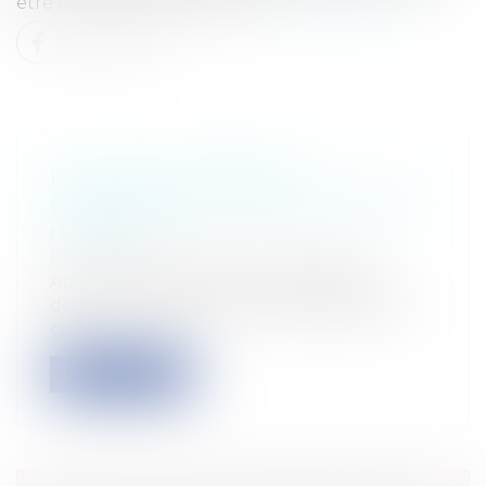
être occultée, seraient plus e...
Lire la suite
ESCLAVAGE MODERNE :
L'INFRACTION DE TRAITE D'ÊTRES
HUMAINS
Particuliers
/
Civil / Pénal
/
Victimes
Aboli en 1848 en France, l'esclavage
demeure aujourd'hui bien présent dans
ce...
Lire la suite