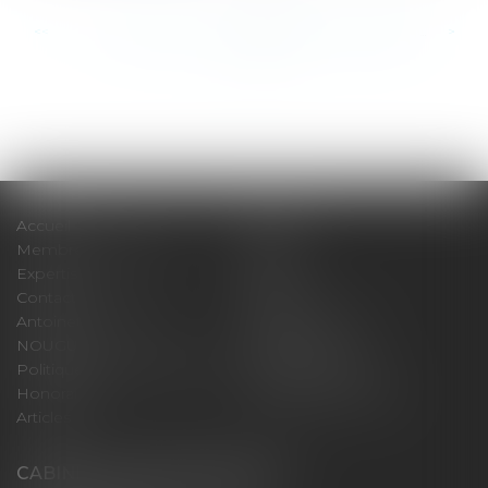
<<
<
...
863
864
865
866
867
868
869
...
>
>>
Accueil
Cabinet
Membres fondateurs
Équipe
Expertises
Actus
Contact
Eurojuris
Antoinette GACHON
René NOUGUES
NOUGUES
Plan du site
Politique de confidentialité
Mentions légales
Honoraires
Politique de cookies
Articles
CABINET GACHON-NOUGUES