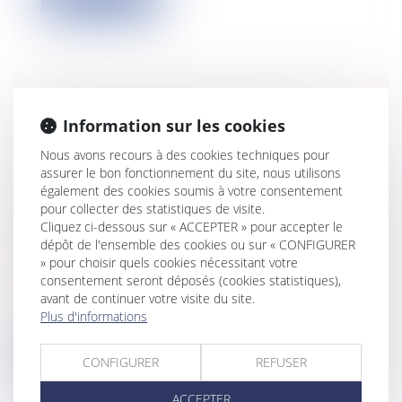
RÉSEAUX SOCIAUX : QUE VA
Information sur les cookies
CHANGER L’ENTRÉE EN VIGUEUR
Nous avons recours à des cookies techniques pour
DU DIGITAL SERVICES ACT, LE
assurer le bon fonctionnement du site, nous utilisons
RÈGLEMENT EUROPÉEN SUR LA
également des cookies soumis à votre consentement
SÉCURITÉ NUMÉRIQUE ?
pour collecter des statistiques de visite.
Particuliers
/
Consommation
/
Cliquez ci-dessous sur « ACCEPTER » pour accepter le
Informatique et Internet
dépôt de l'ensemble des cookies ou sur « CONFIGURER
» pour choisir quels cookies nécessitant votre
Entreprises
/
Gestion de l'entreprise
/
consentement seront déposés (cookies statistiques),
Communication et vie sociale
avant de continuer votre visite du site.
Ce qui est illégal hors ligne est illégal en
Plus d'informations
ligne. Le DSA, Digital Services...
Lire la suite
CONFIGURER
REFUSER
ACCEPTER