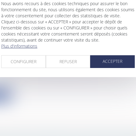
Nous avons recours à des cookies techniques pour assurer le bon
ite
fonctionnement du site, nous utilisons également des cookies soumis
à votre consentement pour collecter des statistiques de visite.
Cliquez ci-dessous sur « ACCEPTER » pour accepter le dépôt de
l'ensemble des cookies ou sur « CONFIGURER » pour choisir quels
cookies nécessitant votre consentement seront déposés (cookies
statistiques), avant de continuer votre visite du site.
Plus d'informations
 DE VOISINAGE : ADOPTION DE LA PROPOSI
NT À ADAPTER LE DROIT DE LA RESPONSABIL
ACCEPTER
UX ENJEUX ACTUELS
CONFIGURER
REFUSER
s
/
Patrimoine
/
Copropriété et voisinage
ne, la nature des troubles peut être variée : grenouill
ite
E EN COMPTE IMPÉRATIVE DES RISQUES NAT