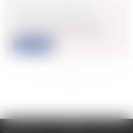
LA LOI SUR LES VIOLENCES
SEXISTES ET SEXUELLES
Particuliers
/
Civil / Pénal
/
Victimes
La loi renforçant la lutte contre les
violences sexuelles et sexistes a été p...
Lire la suite
<<
<
...
441
442
443
444
445
446
447
...
>
>>
Accueil
Cabinet