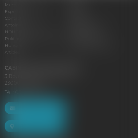
Membres fondateurs
Équipe
Expertises
Actus
Contact
Eurojuris
Antoinette GACHON
René NOUGUES
NOUGUES
Plan du site
Politique de confidentialité
Mentions légales
Honoraires
Politique de cookies
Articles
CABINET GACHON-NOUGUES
3 Boulevard Saint-Pardoux
23000 GUÉRET
Tél :
05 55 52 02 80
NOUS CONTACTER
NOUS LOCALISER