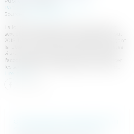
Publié le :
20/08/2018
Particuliers
/
Civil / Pénal
/
Victimes
Source :
www.eurojuris.fr
La loi renforçant la lutte contre les violences
sexuelles et sexistes a été promulguée le 3 août
2018. La loi n° 2018-703 du 3 août 2018 renforçant
la lutte contre les violences sexuelles et sexistes
vise à améliorer la prévention des violences et
l'accompagnement des victimes, et à renforcer
les sanctions pour les agresseurs. Les princip...
Lire la suite
QUELLES SONT LES SANCTIONS EN
CAS D'ABANDON D'ANIMAUX ?