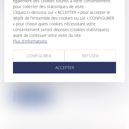
Lire la suite
également des cookies soumis à votre consentement
pour collecter des statistiques de visite.
Cliquez ci-dessous sur « ACCEPTER » pour accepter le
dépôt de l'ensemble des cookies ou sur « CONFIGURER
» pour choisir quels cookies nécessitant votre
consentement seront déposés (cookies statistiques),
avant de continuer votre visite du site.
UN NOUVEAU CODE DE BONNES
Plus d'informations
PRATIQUES EN MATIÈRE D'AIDES
D'ÉTAT
CONFIGURER
REFUSER
Collectivités
/
International
/
Droit
Européen / Droit communautaire
ACCEPTER
La Commission européenne a adopté un
nouveau code de bonnes pratiques en
mati...
Lire la suite