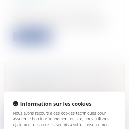
Particuliers
/
Santé
/
Responsabilité
médicale
Dans un arrêt du 26 octobre 2023[1], la
Cour de Justice de l’Union Européenne...
Lire la suite
LOCATIONS AIRBNB ET SORT DES
SOUS-LOYERS
Particuliers
/
Patrimoine
/
Immobilier /
Logement
Le 27 octobre 1997, un bailleur a signé avec
Information sur les cookies
une locataire un bail portant su...
Nous avons recours à des cookies techniques pour
assurer le bon fonctionnement du site, nous utilisons
Lire la suite
également des cookies soumis à votre consentement