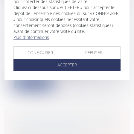
pour collecter des statistiques de visite.
Cliquez ci-dessous sur « ACCEPTER » pour accepter le
dépôt de l'ensemble des cookies ou sur « CONFIGURER
» pour choisir quels cookies nécessitant votre
consentement seront déposés (cookies statistiques),
MISE EN ŒUVRE DU ZAN : L’AMF
avant de continuer votre visite du site.
FORCE DE PROPOSITIONS POUR
Plus d'informations
LA LOI DE FINANCES POUR 2024
Collectivités
/
Finances locales
/
Droit
CONFIGURER
REFUSER
public économique
Nul n’ignore l’objectif à atteindre de zéro
ACCEPTER
artificialisation nette (ZAN) d’i...
Lire la suite
LOI ANTI-SQUATTEUR ET CONTRE
LES MAUVAIS PAYEURS