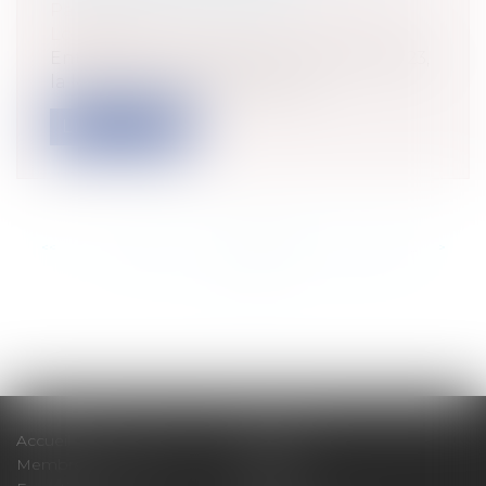
Particuliers
/
Patrimoine
/
Immobilier /
Logement
Entrée en vigueur depuis le 29 juillet 2023,
la loi dite « anti-squat » a pou...
Lire la suite
<<
<
...
140
141
142
143
144
145
146
...
>
>>
Accueil
Cabinet
Membres fondateurs
Équipe