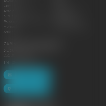
Expertises
Actus
Contact
Eurojuris
Antoinette GACHON
René NOUGUES
NOUGUES
Plan du site
Politique de confidentialité
Mentions légales
Honoraires
Politique de cookies
Articles
CABINET GACHON-NOUGUES
3 Boulevard Saint-Pardoux
23000 GUÉRET
Tél :
05 55 52 02 80
NOUS CONTACTER
NOUS LOCALISER