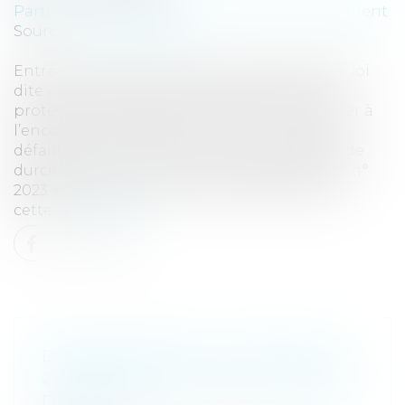
Particuliers
/
Patrimoine
/
Immobilier / Logement
Source :
www.eurojuris.fr
Entrée en vigueur depuis le 29 juillet 2023, la loi
dite « anti-squat » a pour objectif de mieux
protéger le propriétaire d’un bien immobilier à
l’encontre d’un squatteur ou d’un locataire
défaillant. Cette loi a en outre pour objectif de
durcir les sanctions contres ces derniers. Loi n°
2023-668 du 27 juillet 2023 Si les objectifs de
cette...
Lire la suite
DOSSIER MÉDICAL : GRATUITÉ ET
CONDITIONS D’ACCÈS AU REGARD
DU RGPD