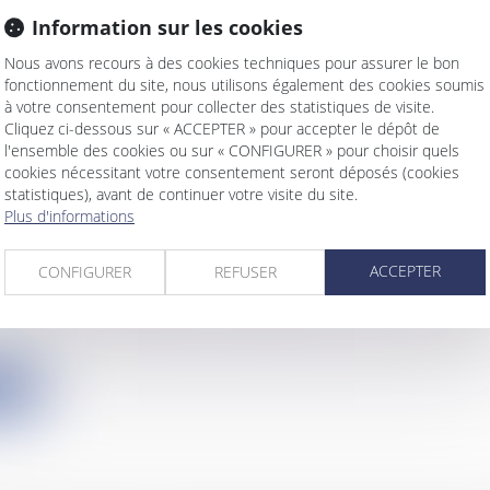
ouvient de ce film mythique de Kathryn Bigelow en 1991
Information sur les cookies
Nous avons recours à des cookies techniques pour assurer le bon
ite
fonctionnement du site, nous utilisons également des cookies soumis
à votre consentement pour collecter des statistiques de visite.
Cliquez ci-dessous sur « ACCEPTER » pour accepter le dépôt de
l'ensemble des cookies ou sur « CONFIGURER » pour choisir quels
cookies nécessitant votre consentement seront déposés (cookies
statistiques), avant de continuer votre visite du site.
Plus d'informations
-AIRBNB DU 7 NOVEMBRE 2024 : UN « TOUR D
DE RÉGULER LES LOCATIONS DE COURTES D
ACCEPTER
CONFIGURER
REFUSER
s
/
Patrimoine
/
Immobilier / Logement
s
/
Urbanisme
/
Permis de construire/ Documents d'u
re 2024, les députés ont adopté une nouvelle législa
..
ite