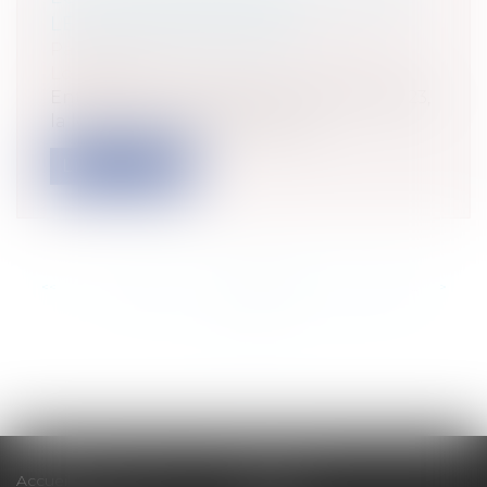
LES MAUVAIS PAYEURS
Particuliers
/
Patrimoine
/
Immobilier /
Logement
Entrée en vigueur depuis le 29 juillet 2023,
la loi dite « anti-squat » a pou...
Lire la suite
<<
<
...
140
141
142
143
144
145
146
...
>
>>
Accueil
Cabinet