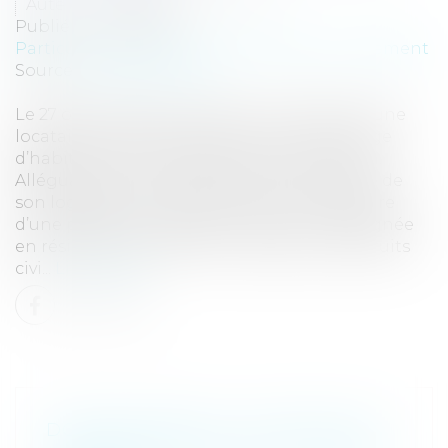
Auteur : LEWERTOWSKI Judith
Publié le :
10/11/2023
Particuliers
/
Patrimoine
/
Immobilier / Logement
Source :
www.eurojuris.fr
Le 27 octobre 1997, un bailleur a signé avec une
locataire un bail portant sur un local à usage
d’habitation qui interdisait la sous-location.
Alléguant que la locataire offrait une partie de
son logement en location par l’intermédiaire
d’une plateforme dédiée, le bailleur l’a assignée
en résiliation du bail et en restitution des fruits
civi...
Lire la suite
DOSSIER MÉDICAL : GRATUITÉ ET