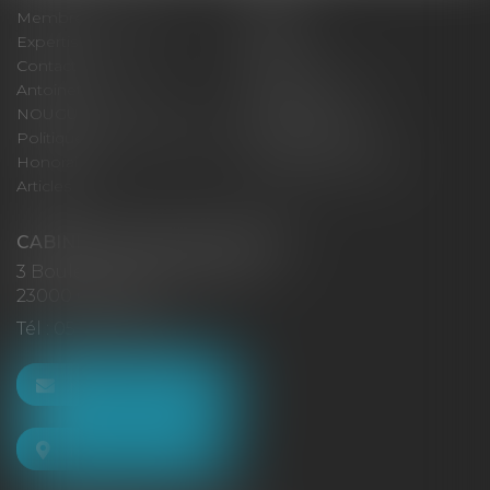
Membres fondateurs
Équipe
Expertises
Actus
Contact
Eurojuris
Antoinette GACHON
René NOUGUES
NOUGUES
Plan du site
Politique de confidentialité
Mentions légales
Honoraires
Politique de cookies
Articles
CABINET GACHON-NOUGUES
3 Boulevard Saint-Pardoux
23000 GUÉRET
Tél :
05 55 52 02 80
NOUS CONTACTER
NOUS LOCALISER