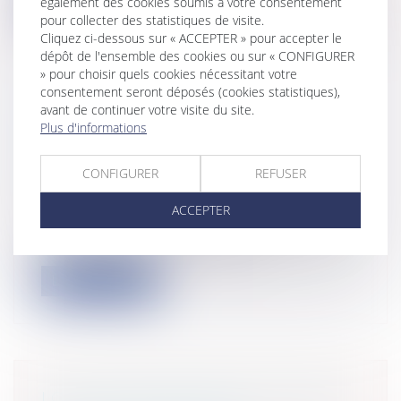
Lire la suite
également des cookies soumis à votre consentement
pour collecter des statistiques de visite.
Cliquez ci-dessous sur « ACCEPTER » pour accepter le
dépôt de l'ensemble des cookies ou sur « CONFIGURER
» pour choisir quels cookies nécessitant votre
consentement seront déposés (cookies statistiques),
avant de continuer votre visite du site.
MISE EN ŒUVRE DU ZAN : L’AMF
Plus d'informations
FORCE DE PROPOSITIONS POUR
LA LOI DE FINANCES POUR 2024
CONFIGURER
REFUSER
Collectivités
/
Finances locales
/
Droit
public économique
ACCEPTER
Nul n’ignore l’objectif à atteindre de zéro
artificialisation nette (ZAN) d’i...
Lire la suite
LOI ANTI-SQUATTEUR ET CONTRE