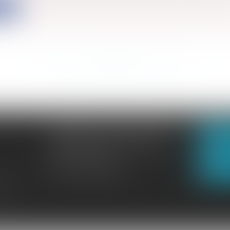
ite
<<
<
...
90
91
92
93
94
95
96
...
>
>>
CABINET GACHON-NOUGUES
N
3 Boulevard Saint-Pardoux
23000 GUÉRET
N
Tél :
05 55 52 02 80
lité