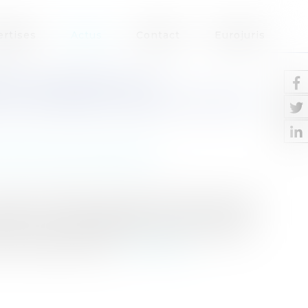
ertises
Actus
Contact
Eurojuris
ÉES OUVERTES À LA
 LE DOMAINE PUBLIC ROUTIER
ire/ Documents d'urbanisme
irculation publique est expressément prévu par
 L318 – 3. Ce texte dispose : "La propriété des
que dans des ensembles d'habitations et dans
près enquête publiq...
Lire la suite