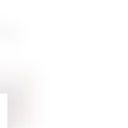
 du trai...
ROUTIER
rbanisme
t express...