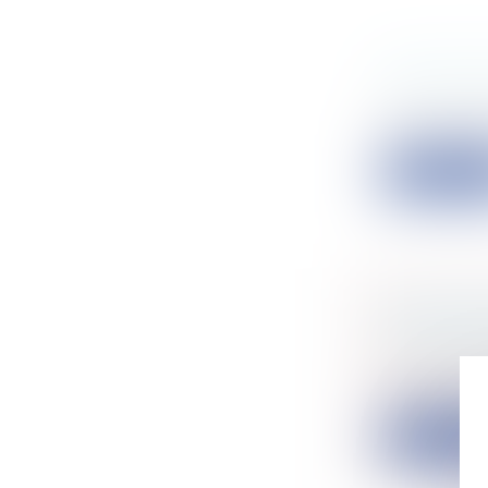
ZAN ET R
Collectivité
Pour concili
Lire la su
L’INTÉGR
CIRCULA
Collectivité
Le transfert
Lire la su