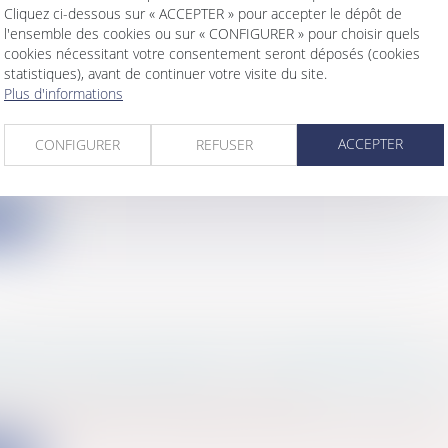
Cliquez ci-dessous sur « ACCEPTER » pour accepter le dépôt de
l'ensemble des cookies ou sur « CONFIGURER » pour choisir quels
cookies nécessitant votre consentement seront déposés (cookies
statistiques), avant de continuer votre visite du site.
MERCIAL : NON-RESPECT DES DÉLAIS ET
Plus d'informations
TION DE LA CLAUSE RÉSOLUTOIRE
s
/
Gestion de l'entreprise
/
Construction Immobilier
ACCEPTER
CONFIGURER
REFUSER
res en difficulté de règlement de loyers recherchent d
ite
E DE VENTE, CONDITIONS SUSPENSIVES ET
ONS DU PROMETTANT ... LA RIGUEUR DES P
s
/
Patrimoine
/
Immobilier / Logement
iv, 11 juillet 2024, n°22-20.046 Il est toujours essentiel d.