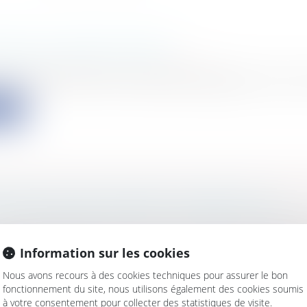
ECUL DU TRAIT DE CÔTE
s
/
Environnement
/
Environnement
er l’objectif ZAN et les politiques d’adaptation au recul
ite
ATION DE VOIES PRIVÉES OUVERTES À LA
TION PUBLIQUE DANS LE DOMAINE PUBLIC 
s
/
Urbanisme
/
Permis de construire/ Documents d'u
 des voies privées ouvertes à la circulation publique es
Information sur les cookies
ite
Nous avons recours à des cookies techniques pour assurer le bon
fonctionnement du site, nous utilisons également des cookies soumis
à votre consentement pour collecter des statistiques de visite.