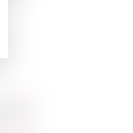
es
RINCIPES
..