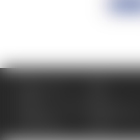
Lire la su
Accueil
Cabinet
Membres fondateurs
Équipe
Expertises
Actus
Contact
Eurojuris
Antoinette GACHON NOUGUES
René NOUGUES
Plan du site
Politique de confidentia
Mentions légales
Honoraires
Politique de cookies
Articles