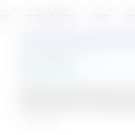
inet
Membres fondateurs
Équipe
Exp
L’INTÉGRATION DE VOIES PRIV
CIRCULATION PUBLIQUE DANS
Auteur : DROUINEAU Thomas
Publié le :
07/10/2024
Collectivités
/
Urbanisme
/
Permis de constru
Source :
www.eurojuris.fr
Le transfert des voies privées ouvertes à la c
les dispositions du code de l'urbanisme, article
voies privées ouvertes à la circulation publi
des zones d'activités ou commerciales peut, a