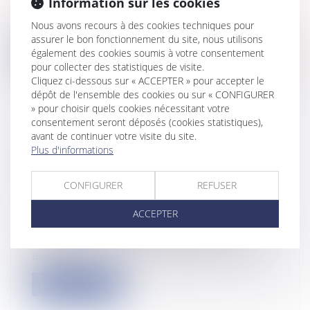
Information sur les cookies
La première loi SAPIN née le 29 janvier
1993 avait révolutionné la commande p...
Nous avons recours à des cookies techniques pour
assurer le bon fonctionnement du site, nous utilisons
également des cookies soumis à votre consentement
Lire la suite
pour collecter des statistiques de visite.
Cliquez ci-dessous sur « ACCEPTER » pour accepter le
dépôt de l'ensemble des cookies ou sur « CONFIGURER
» pour choisir quels cookies nécessitant votre
consentement seront déposés (cookies statistiques),
avant de continuer votre visite du site.
ACTES DE PERQUISITION FILMÉS
Plus d'informations
PAR DES JOURNALISTES ET
SECRET DE L'ENQUÊTE
CONFIGURER
REFUSER
Particuliers
/
Civil / Pénal
/
Procédure
pénale / Procédure civile
ACCEPTER
Des enquêteurs ne peuvent sans
conséquences pour la validité de leurs
actes l...
Lire la suite