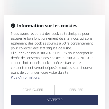
DES CÔTES : VERS UN
ÉLARGISSEMENT DES POUVOIRS
DE POLICE MUNICIPALE EN MER ?
Collectivités
/
Environnement
/
Environnement
Information sur les cookies
Dans un communiqué publié le 27 mai
Nous avons recours à des cookies techniques pour
2024, l’Association des Maires de France...
assurer le bon fonctionnement du site, nous utilisons
également des cookies soumis à votre consentement
Lire la suite
pour collecter des statistiques de visite.
Cliquez ci-dessous sur « ACCEPTER » pour accepter le
dépôt de l'ensemble des cookies ou sur « CONFIGURER
» pour choisir quels cookies nécessitant votre
consentement seront déposés (cookies statistiques),
avant de continuer votre visite du site.
NOUVELLE ILLUSTRATION DE LA
Plus d'informations
RECEVABILITÉ D’UN
ENREGISTREMENT CLANDESTIN,
CONFIGURER
REFUSER
EN MATIÈRE DE CONTENTIEUX
ACCEPTER
ACCIDENT DU TRAVAIL / MALADIE
PROFESSIONNELLE