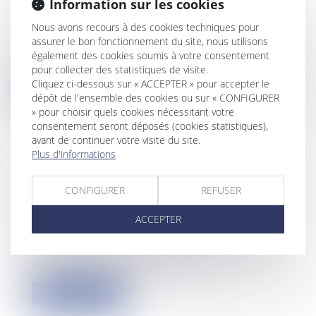
Information sur les cookies
RÉSERVATAIRE
Nous avons recours à des cookies techniques pour
Particuliers
/
Famille
/
Successions
assurer le bon fonctionnement du site, nous utilisons
Il est de pratique courante pour assurer la
également des cookies soumis à votre consentement
protection de son partenaire pacs...
pour collecter des statistiques de visite.
Cliquez ci-dessous sur « ACCEPTER » pour accepter le
Lire la suite
dépôt de l'ensemble des cookies ou sur « CONFIGURER
» pour choisir quels cookies nécessitant votre
consentement seront déposés (cookies statistiques),
avant de continuer votre visite du site.
Plus d'informations
BAIL D’HABITATION ET MODALITÉS
CONFIGURER
REFUSER
DE REMISE DES CLEFS
Particuliers
/
Patrimoine
/
Immobilier /
ACCEPTER
Logement
En matière de baux d’habitation, libérer
les lieux n’est pas suffisant : tant...
Lire la suite