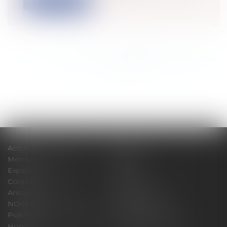
Lire la suite
<<
<
...
1441
1442
1443
1444
1445
1446
1447
...
>
>>
Accueil
Cabinet
Membres fondateurs
Équipe
Expertises
Actus
Contact
Eurojuris
Antoinette GACHON
René NOUGUES
NOUGUES
Plan du site
Politique de confidentialité
Mentions légales
Honoraires
Politique de cookies