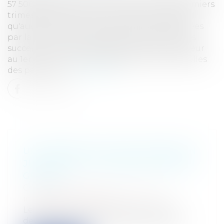
57 500 PACS ont été conclus sur les trois premiers
trimestres 2006 et cette tendance ne devrait
qu'augmenter suite aux nouveautés apportées
par la loi du 23 juin 2006 portant réforme des
successions et des libéralités entrée en vigueur
au 1er janvier 2007.Les obligations personnelles
des partenair...
Lire la suite
UN PREMIER OFFICIER AMÉRICAIN
JUGÉ DANS LE SCANDALE D'ABOU
GHRAIB
Collectivités
/
International
/
Droit
international public
Le lieutenant-colonel Steven Jordan
devrait être le premier officier américai...