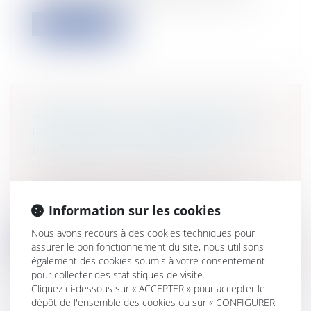
Lire la suite
AFFAIRE ENIS : UN MÉDECIN DE
PRISON AVOUE AVOIR PRESCRIT
DU VIAGRA AU PÉDOPHILE
Particuliers
/
Civil / Pénal
/
Procédure
pénale / Procédure civile
Un médecin de la prison de Caen, où le
Information sur les cookies
pédophile récidiviste Francis Evrard,...
Nous avons recours à des cookies techniques pour
Lire la suite
assurer le bon fonctionnement du site, nous utilisons
également des cookies soumis à votre consentement
pour collecter des statistiques de visite.
Cliquez ci-dessous sur « ACCEPTER » pour accepter le
dépôt de l'ensemble des cookies ou sur « CONFIGURER