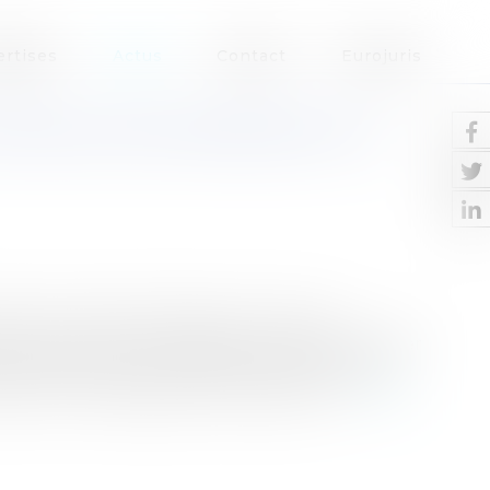
ertises
Actus
Contact
Eurojuris
ENTRES D’ENTRAÎNEMENT AU
éformer l’apprentissage en France et
rochain. Il est vrai que force est de constater
et souffre de la comparaison avec d’autres
quine n’échappe pas à la règle et l’o...
Lire la