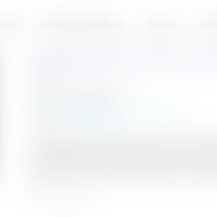
inet
Membres fondateurs
Équipe
Exp
L’APPRENTISSAGE DANS LES C
TROT
Auteur : BEUCHER Sophie
Publié le :
14/06/2018
Particuliers
/
Emploi
/
Contrat de travail
Source :
www.eurojuris.fr
Le gouvernement a annoncé qu’il souhaitait r
proposer de nouvelles règles dès le printemps p
que l’apprentissage en France fonctionne mal 
pays européens comme l’Allemagne. La filière é
suite