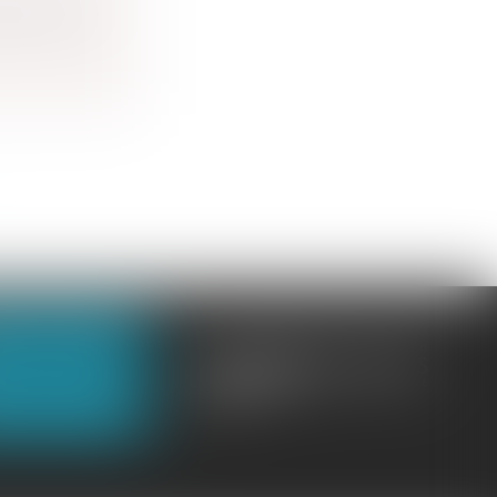
ononcer s...
OUS CONTACTER
OUS LOCALISER