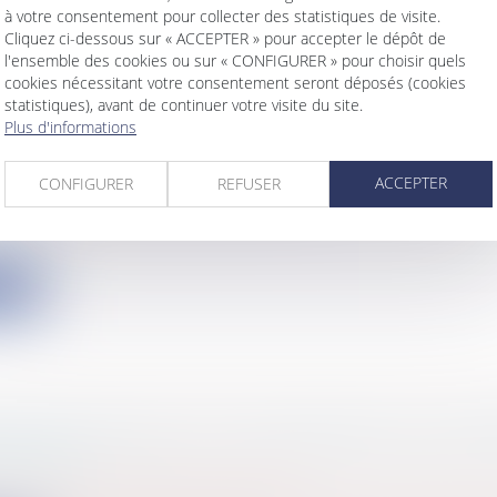
à votre consentement pour collecter des statistiques de visite.
ite
Cliquez ci-dessous sur « ACCEPTER » pour accepter le dépôt de
l'ensemble des cookies ou sur « CONFIGURER » pour choisir quels
cookies nécessitant votre consentement seront déposés (cookies
statistiques), avant de continuer votre visite du site.
Plus d'informations
ITTORAL : BIENTÔT UNE ÉVOLUTION ?
ACCEPTER
CONFIGURER
REFUSER
s
/
Environnement
/
Environnement
que loi littoral a plus de trente ans. Son contenu, pr
ite
ON NOSOCOMIALE ET GROUPEMENT DE COO
E (GCS)
s
/
Santé
/
Responsabilité médicale