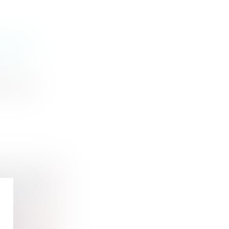
ENT AU
issage en
ADREMENT
a