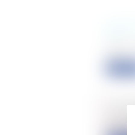
L’APPRE
TROT
Particulier
Le gouvern
France...
Lire la su
AVIS EN
Entreprise
La loi du 7
publicati...