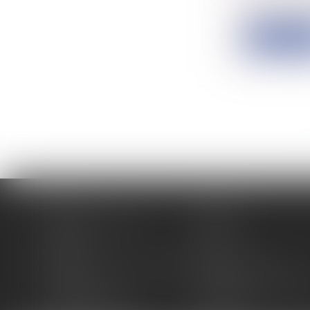
Pour la pre
Lire la su
Accueil
Cabinet
Membres fondateurs
Équipe
Expertises
Actus
Contact
Eurojuris
Antoinette GACHON NOUGUES
René NOUGUES
Plan du site
Politique de confidentia
Mentions légales
Honoraires