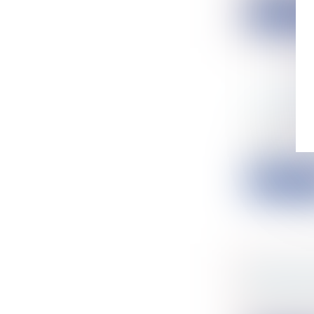
Lire la su
LA LOI L
Collectivité
L’emblémati
sacral...
Lire la su
INFECTI
SANITAIR
Particulier