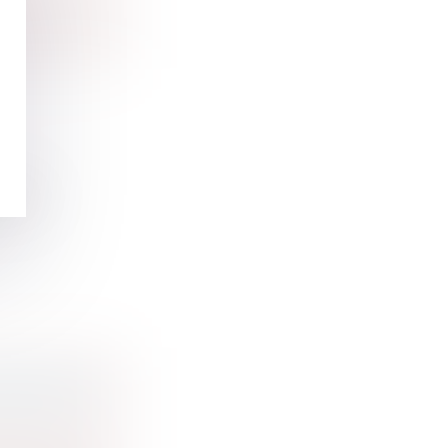
esque
PÉRATION