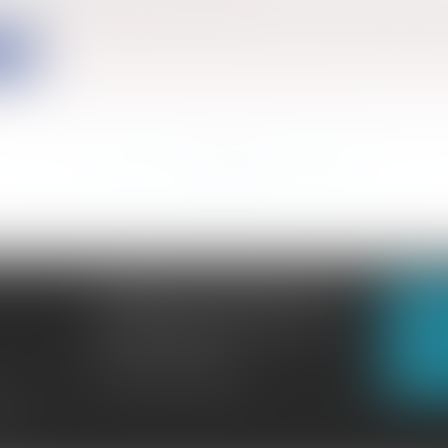
mière fois, la Haute Juridiction a eu l’occasion de se pr
ite
<<
<
...
453
454
455
456
457
458
459
...
>
>>
CABINET GACHON-NOUGUES
N
3 Boulevard Saint-Pardoux
23000 GUÉRET
N
Tél :
05 55 52 02 80
lité