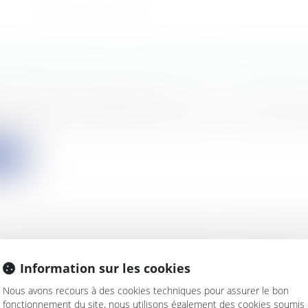
NTISSAGE DANS LES CENTRES D’ENTRAÎNEM
s
/
Emploi
/
Contrat de travail
ement a annoncé qu’il souhaitait réformer l’apprent
ite
 LIGNE DES CONSOMMATEURS : PLUS D'ENC
s
/
Marketing et ventes
/
E-commerce
Information sur les cookies
 octobre 2016[1] a entendu accroitre l’encadrement de l
Nous avons recours à des cookies techniques pour assurer le bon
fonctionnement du site, nous utilisons également des cookies soumis