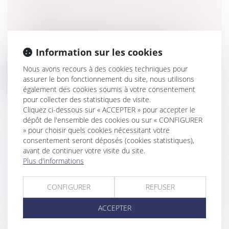
Démission
Entreprises
/
Ressources humaines
/
Discipline et licenciement
Par deux arrêts du 22 mars 2023 (n°21-
Information sur les cookies
22.852 et n°21-24.729), la Chambre soci...
Nous avons recours à des cookies techniques pour
Lire la suite
assurer le bon fonctionnement du site, nous utilisons
également des cookies soumis à votre consentement
pour collecter des statistiques de visite.
Cliquez ci-dessous sur « ACCEPTER » pour accepter le
dépôt de l'ensemble des cookies ou sur « CONFIGURER
» pour choisir quels cookies nécessitant votre
L’ADOPTION INTRAFAMILIALE DANS
consentement seront déposés (cookies statistiques),
avant de continuer votre visite du site.
UN CONTEXTE DE SÉPARATION : LA
Plus d'informations
RÉTRACTATION DU
CONSENTEMENT DU CONJOINT
CONFIGURER
REFUSER
DOIT INTERVENIR DANS LE DÉLAI
DE DEUX MOIS
ACCEPTER
Particuliers
/
Famille
/
Enfants
Cass. 1re civ., 11 mai 2023, n° 21-17.737 Deux