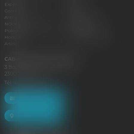
Expertises
Actus
Contact
Eurojuris
Antoinette GACHON
René NOUGUES
NOUGUES
Plan du site
Politique de confidentialité
Mentions légales
Honoraires
Politique de cookies
Articles
CABINET GACHON-NOUGUES
3 Boulevard Saint-Pardoux
23000 GUÉRET
Tél :
05 55 52 02 80
NOUS CONTACTER
NOUS LOCALISER