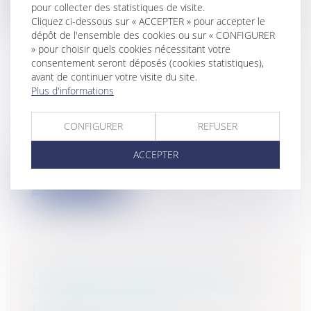
Lire la suite
pour collecter des statistiques de visite.
Cliquez ci-dessous sur « ACCEPTER » pour accepter le
dépôt de l'ensemble des cookies ou sur « CONFIGURER
» pour choisir quels cookies nécessitant votre
consentement seront déposés (cookies statistiques),
avant de continuer votre visite du site.
Plus d'informations
LA REPRISE DU BAIL RURAL
Entreprises
/
Gestion de l'entreprise
/
Construction Immobilier
CONFIGURER
REFUSER
Selon les dispositions de l’article L411-58
ACCEPTER
du code rural, le bailleur a le d...
Lire la suite
LE PORT DU CASQUE À VÉLO
OBLIGATOIRE POUR LES ENFANTS
DE MOINS DE 12 ANS