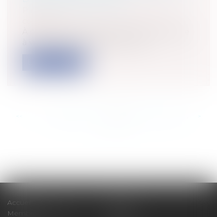
Particuliers
/
Civil / Pénal
/
Permis de
conduire
À partir d'aujourd'hui, le port d'un casque
à vélo devient obligatoire pour l...
Lire la suite
<<
<
...
539
540
541
542
543
544
545
...
>
>>
Accueil
Cabinet
Membres fondateurs
Équipe