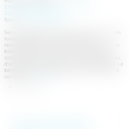
Publié le :
22/03/2017
Entreprises
/
Gestion de l'entreprise
/
Construction Immobilier
Source :
www.eurojuris.fr
Selon les dispositions de l’article L411-58 du code
rural, le bailleur a le droit de refuser le
renouvellement du contrat s'il veut reprendre le
bien loué pour lui-même ou au profit de son
conjoint, de son partenaire en cas de « pacs » ou
d'un descendant majeur ou mineur émancipé. Le
bénéficiaire de la reprise devra alors répondre à
certaines...
Lire la suite
C’EST À L'EMPLOYEUR DE