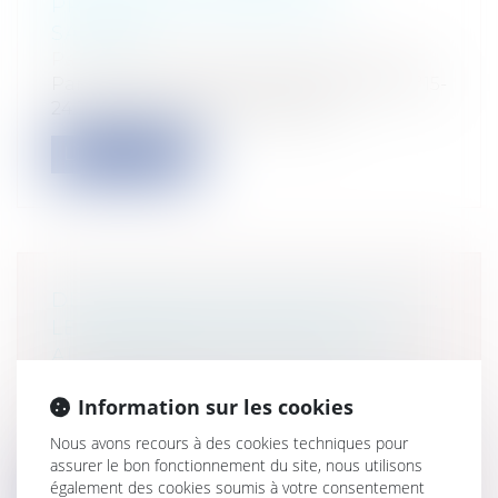
PROUVER LE PAIEMENT DU
SALAIRE
Particuliers
/
Emploi
/
Contrat de travail
Par un arrêt en date du 8 février 2017 (n°15-
24.303), la Chambre sociale de l...
Lire la suite
DÉFINITION D’UNE ZONE HUMIDE :
LES CRITÈRES NE SONT PAS
ALTERNATIFS MAIS CUMULATIFS !
Collectivités
/
Environnement
/
Information sur les cookies
Environnement
Il s’agit d’un arrêt du Conseil d’Etat qui
Nous avons recours à des cookies techniques pour
devrait entraîner un certain nombr...
assurer le bon fonctionnement du site, nous utilisons
également des cookies soumis à votre consentement