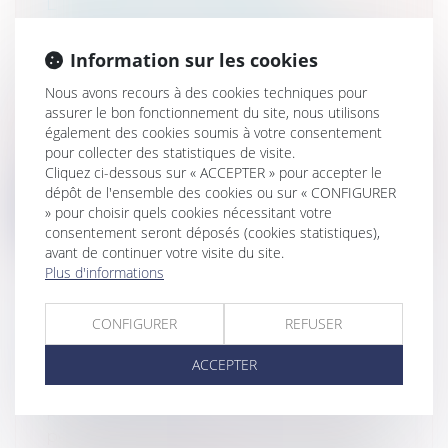
L’INITIATIVE D’EXPOSER SA
SITUATION, IL APPARTIENT À LA
JURIDICTION DE L’INTERROGER
Information sur les cookies
SUR CELLE-CI
Nous avons recours à des cookies techniques pour
Particuliers
/
Civil / Pénal
/
Procédure
assurer le bon fonctionnement du site, nous utilisons
pénale / Procédure civile
également des cookies soumis à votre consentement
Le 28 novembre 2012, un salarié qui faisait
pour collecter des statistiques de visite.
l'objet d'un prêt de main-d’œuvre...
Cliquez ci-dessous sur « ACCEPTER » pour accepter le
dépôt de l'ensemble des cookies ou sur « CONFIGURER
Lire la suite
» pour choisir quels cookies nécessitant votre
consentement seront déposés (cookies statistiques),
avant de continuer votre visite du site.
Plus d'informations
CONFIGURER
REFUSER
VIDÉO : COMMENT UN AVOCAT
ACCEPTER
PEUT-IL ACCEPTER DE DÉFENDRE
UN MONSTRE ?
Particuliers
/
Civil / Pénal
/
Procédure
pénale / Procédure civile