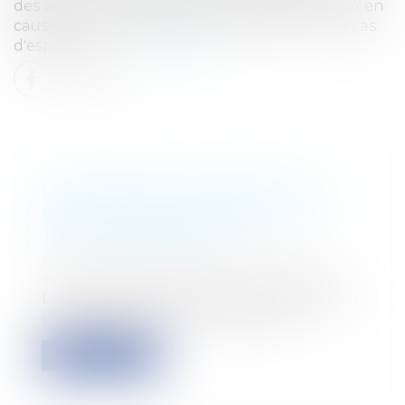
des autres candidats sans rechercher si le prix en
cause était en lui-même sous-évalué.Dans le cas
d'espèce, un c...
Lire la suite
LE PRÉJUDICE CAUSÉ PAR DU
GIBIER: INDEMNISATION PAR LE
JUGE ADMINISTRATIF
Collectivités
/
Contentieux
/
Tribunal
administratif/ Procédure administrative
Le Juge Administratif est compétent pour
connaître de l'action tendant à l'in...
Lire la suite