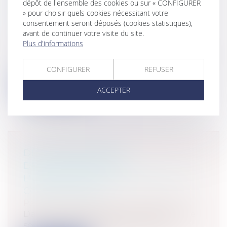
dépôt de l'ensemble des cookies ou sur « CONFIGURER
PROPOGER LE DÉLAI D'EXERCICE
» pour choisir quels cookies nécessitant votre
DU DÉFÉRÉ PRÉFECTORAL?
consentement seront déposés (cookies statistiques),
Collectivités
/
Contentieux
/
Tribunal
avant de continuer votre visite du site.
Plus d'informations
administratif/ Procédure administrative
Non. Dans le cadre du contrôle de légalité,
le Préfet est tenu de déférer au...
CONFIGURER
REFUSER
Lire la suite
ACCEPTER
DE LA NÉCESSAIRE
DÉMONSTRATION DE
L'IMPUTABILITÉ D'UN SINISTRE AU
CONSTRUCTEUR
Particuliers
/
Patrimoine
/
Assurances
Dans une décision du 4 avril 2013 rendue
sous le numéro 12-11638, la Cour de...