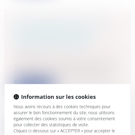
UN IMPORTANT ÉCART DE PRIX
EST-IL SUFFISANT POUR
CARACTÉRISER UNE OFFRE
ANORMALEMENT BASSE?
Collectivités
/
Marchés publics
/
Procédure
de passation
Non.Offre anormalement basseLe Conseil
d'Etat vient de décider que le Juge de...
Lire la suite
Information sur les cookies
Nous avons recours à des cookies techniques pour
assurer le bon fonctionnement du site, nous utilisons
également des cookies soumis à votre consentement
UNE DEMANDE DE PRÉCISION DU
pour collecter des statistiques de visite.
Cliquez ci-dessous sur « ACCEPTER » pour accepter le
PRÉFET PERMET-ELLE DE