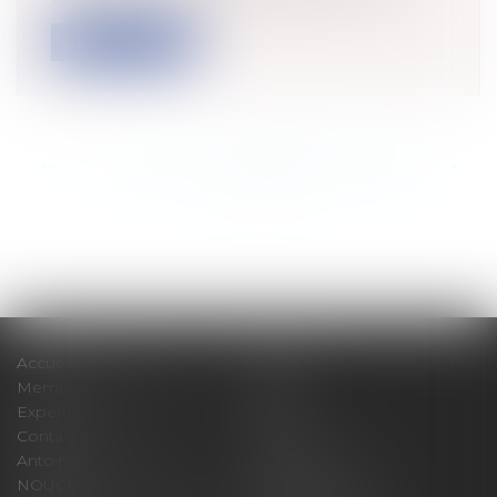
Lire la suite
<<
<
...
831
832
833
834
835
836
837
...
>
>>
Accueil
Cabinet
Membres fondateurs
Équipe
Expertises
Actus
Contact
Eurojuris
Antoinette GACHON
René NOUGUES
NOUGUES
Plan du site