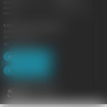
Politique de confidentialité
Mentions légales
Honoraires
Politique de cookies
Articles
CABINET GACHON-NOUGUES
3 Boulevard Saint-Pardoux
23000 GUÉRET
Tél :
05 55 52 02 80
NOUS CONTACTER
NOUS LOCALISER