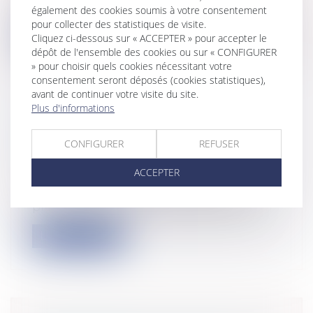
71-1130 du 31 décembre 1971 porta...
également des cookies soumis à votre consentement
pour collecter des statistiques de visite.
Lire la suite
Cliquez ci-dessous sur « ACCEPTER » pour accepter le
dépôt de l'ensemble des cookies ou sur « CONFIGURER
» pour choisir quels cookies nécessitant votre
consentement seront déposés (cookies statistiques),
avant de continuer votre visite du site.
Plus d'informations
SÛRETÉ POUR AUTRUI : PAS DE
CONFIGURER
REFUSER
BÉNÉFICE DE SUBROGATION
Entreprises
/
Contentieux
/
Voies
ACCEPTER
d'exécution
Ou : « La caution réelle ne peut se
plaindre de la perte d’autres sûretés pa...
Lire la suite