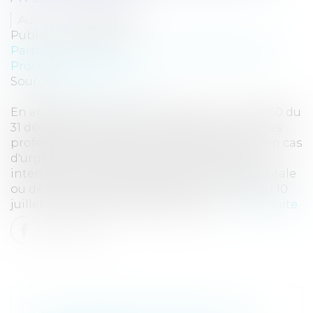
Auteur : BACLE Florent
Publié le :
25/06/2018
Particuliers
/
Civil / Pénal
/
Procédure pénale /
Procédure civile
Source :
www.eurojuris.fr
En application de l'article 10 de la Loi n° 71-1130 du
31 décembre 1971 portant réforme de certaines
professions judiciaires et juridiques, et sauf en cas
d'urgence ou de force majeure ou lorsqu'il
intervient au titre de l'aide juridictionnelle totale
ou de la troisième partie de la loi n° 91-647 du 10
juillet 1991 relative à l'aide juridique, l...
Lire la suite