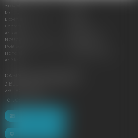
Accueil
Cabinet
Membres fondateurs
Équipe
Expertises
Actus
Contact
Eurojuris
Antoinette GACHON
René NOUGUES
NOUGUES
Plan du site
Politique de confidentialité
Mentions légales
Honoraires
Politique de cookies
Articles
CABINET GACHON-NOUGUES
3 Boulevard Saint-Pardoux
23000 GUÉRET
Tél :
05 55 52 02 80
NOUS CONTACTER
NOUS LOCALISER