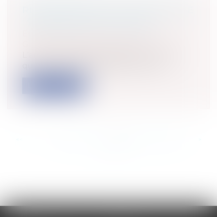
RESPONSABILITÉ DE L'ARCHITECTE
: SIGNER N'EST PAS JOUER
Entreprises
/
Gestion de l'entreprise
/
Gestion des risques et sécurité
L'architecte dans le cadre de la mission
qui lui est confiée dispose d’un pan...
Lire la suite
<<
<
...
451
452
453
454
455
456
457
...
>
>>