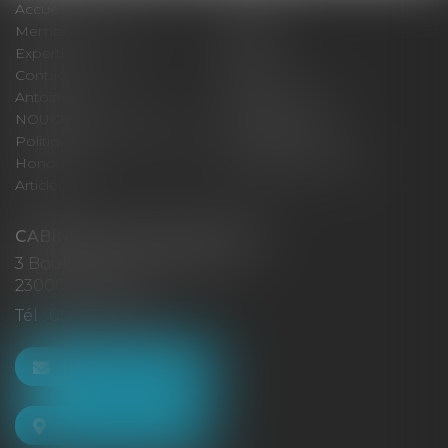
Accueil
Cabinet
Membres fondateurs
Équipe
Expertises
Actus
Contact
Eurojuris
Antoinette GACHON
René NOUGUES
NOUGUES
Plan du site
Politique de confidentialité
Mentions légales
Honoraires
Politique de cookies
Articles
CABINET GACHON-NOUGUES
3 Boulevard Saint-Pardoux
23000 GUÉRET
Tél :
05 55 52 02 80
NOUS CONTACTER
NOUS LOCALISER