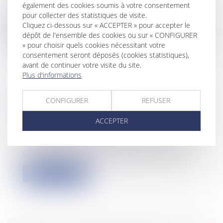
également des cookies soumis à votre consentement
conclu un contrat de construction d...
pour collecter des statistiques de visite.
Cliquez ci-dessous sur « ACCEPTER » pour accepter le
Lire la suite
dépôt de l'ensemble des cookies ou sur « CONFIGURER
» pour choisir quels cookies nécessitant votre
consentement seront déposés (cookies statistiques),
avant de continuer votre visite du site.
Plus d'informations
BAIL D’HABITATION : LOCATION DE
CONFIGURER
REFUSER
COURTE DURÉE ET AMENDE CIVILE
Particuliers
/
Patrimoine
/
Immobilier /
ACCEPTER
Logement
L’encadrement des locations de courte
durée constitue un enjeu majeur dans le...
Lire la suite