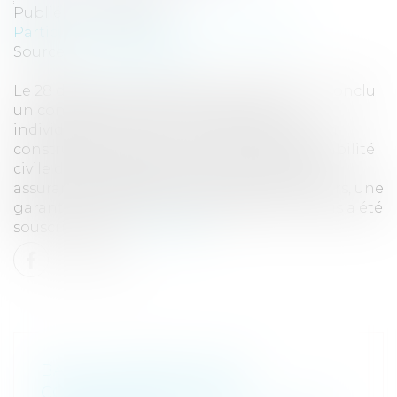
Publié le :
04/11/2024
Particuliers
/
Patrimoine
/
Construction
Source :
www.eurojuris.fr
Le 28 décembre 2009, des particuliers ont conclu
un contrat de construction de maison
individuelle avec fourniture de plan avec un
constructeur, assuré au titre de sa responsabilité
civile décennale auprès de la société Aviva
assurances (Abeilles Iard & Santé). Par ailleurs, une
garantie de livraison à prix et délai convenus a été
souscrite aup...
Lire la suite
BAIL À CONSTRUCTION :
CONSÉQUENCES DE LA