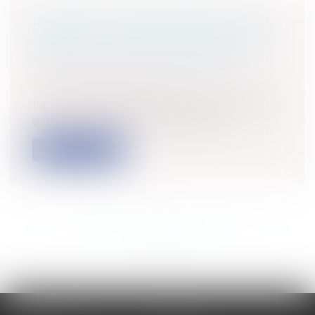
RÉGIME DE PARTICIPATION AUX
ACQUÊTS : QUELLES NOUVEAUTÉS
AVEC LA LOI DU 31 MAI 2024 ?
Particuliers
/
Famille
/
Mariage / PACS /
Concubinage / Vie civile
La loi n° 2024-494 du 31 mai 2024 « visant à
assurer une justice patrimoniale...
Lire la suite
<<
<
...
85
86
87
88
89
90
91
...
>
>>