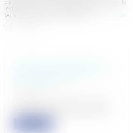
d’acquisition commence avec ce que l’on appelle
le deal search dans le cadre duquel de
potentielles sociétés cibles seront c...
Lire la suite
FUSIONS ET ACQUISITIONS EN
ESPAGNE: GESTION ET CONTRÔLE
D’UNE CONCENTRATION
ÉCONOMIQUE
Entreprises
/
Vie de l'entreprise
/
Fusion
Acquisition
La procédure d’acquisition commence
avec ce que l’on appelle le deal search d...
Lire la suite