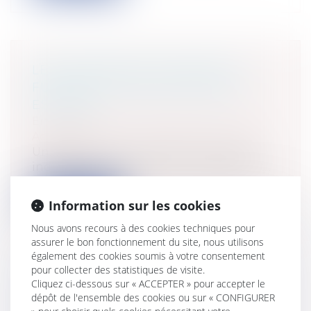
LES DIFFÉRENTES FORMES DE
FUSIONS ET ACQUISITIONS EN
ESPAGNE
Entreprises
/
Vie de l'entreprise
/
Fusion
Acquisition
Une fusion a lieu lorsque deux sociétés
indépendantes créent une nouvelle ent...
Lire la suite
Information sur les cookies
Nous avons recours à des cookies techniques pour
assurer le bon fonctionnement du site, nous utilisons
également des cookies soumis à votre consentement
pour collecter des statistiques de visite.
Cliquez ci-dessous sur « ACCEPTER » pour accepter le
LES CONTRATS À DURÉE
dépôt de l'ensemble des cookies ou sur « CONFIGURER
DÉTERMINÉE EN ESPAGNE ET