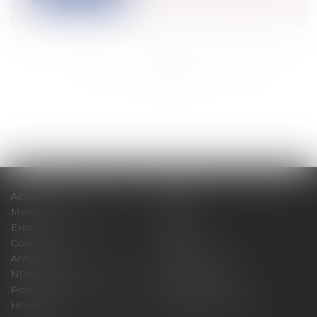
<<
<
...
657
658
659
660
661
662
663
...
>
>>
Accueil
Cabinet
Membres fondateurs
Équipe
Expertises
Actus
Contact
Eurojuris
Antoinette GACHON
René NOUGUES
NOUGUES
Plan du site
Politique de confidentialité
Mentions légales
Honoraires
Politique de cookies