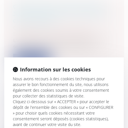
COMPÉTENCE INTERNATIONALE
JURIDICTIONNELLE ET VENTE DU
CHAT PERSAN
Collectivités
/
International
/
Droit
Européen / Droit communautaire
L'article 48 du Code de procédure civile
selon lequel la clause d'attribution...
Lire la suite
Information sur les cookies
Nous avons recours à des cookies techniques pour
assurer le bon fonctionnement du site, nous utilisons
également des cookies soumis à votre consentement
DEMANDE DE VENTE AMIABLE ET
pour collecter des statistiques de visite.
Cliquez ci-dessous sur « ACCEPTER » pour accepter le
EXPERTISE
dépôt de l'ensemble des cookies ou sur « CONFIGURER
Particuliers
/
Consommation
/
Contrats de
» pour choisir quels cookies nécessitant votre
vente / Prêts
consentement seront déposés (cookies statistiques),
Si on admet que contrairement aux autres
avant de continuer votre visite du site.