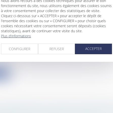
Nous avons recours à des cookies techniques pour assurer le bon
fonctionnement du site, nous utilisons également des cookies soumis
ite
à votre consentement pour collecter des statistiques de visite.
Cliquez ci-dessous sur « ACCEPTER » pour accepter le dépôt de
l'ensemble des cookies ou sur « CONFIGURER » pour choisir quels
cookies nécessitant votre consentement seront déposés (cookies
statistiques), avant de continuer votre visite du site.
Plus d'informations
TION EN INDIVISION : QUE FAIRE EN CAS D'
IVISAIRE ?
ACCEPTER
CONFIGURER
REFUSER
s
/
Gestion de l'entreprise
/
Communication et vie soci
n d’une exploitation viticole en indivision est souvent
ite
DATE PRENDRE EN COMPTE POUR DÉTERMIN
 DÉPART DU DÉLAI DE PRESCRIPTION DE L’