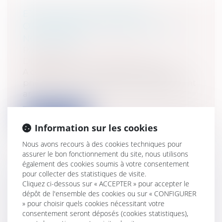
ETIQUETAGE DES PNEUS
OBLIGATOIRE À PARTIR DU 1ER
NOVEMBRE
Particuliers
/
Consommation
/
Distribution
A compter du 1er novembre 2012, les
pneus commercialisés en Europe devront
ar...
Lire la suite
Information sur les cookies
Nous avons recours à des cookies techniques pour
assurer le bon fonctionnement du site, nous utilisons
également des cookies soumis à votre consentement
pour collecter des statistiques de visite.
L’INDEMNISATION DES ACCIDENTS
Cliquez ci-dessous sur « ACCEPTER » pour accepter le
MÉDICAUX
dépôt de l'ensemble des cookies ou sur « CONFIGURER
» pour choisir quels cookies nécessitant votre
Particuliers
/
Santé
/
Préjudice corporel
consentement seront déposés (cookies statistiques),
Longtemps ignoré, le droit à