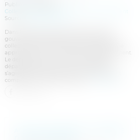
Publié le :
17/09/2024
Collectivités
/
Environnement
/
Environnement
Source :
www.eurojuris.fr
Dans la gestion du trait de côte, et dans la
gouvernance adaptée à cette situation, les
collectivités ont leur place, avec toutefois une
approche a priori minorée pour le département.
Le département, en tant que collectivité
départementale, a, à priori un rôle limité
s’agissant de la gestion du trait de côte. Il est
compétent en matière d’espac...
Lire la suite
ACTION EN PAIEMENT DU MEMBRE
D’UN GROUPEMENT