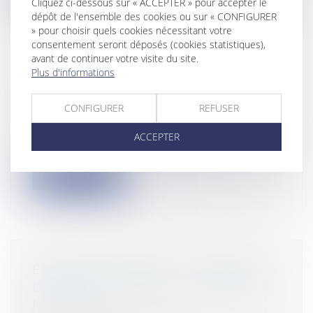
Cliquez ci-dessous sur « ACCEPTER » pour accepter le
dépôt de l'ensemble des cookies ou sur « CONFIGURER
» pour choisir quels cookies nécessitant votre
consentement seront déposés (cookies statistiques),
avant de continuer votre visite du site.
Plus d'informations
AUDITION DE L'ENFANT ET
BIENVEILLANCE PARENTALE
CONFIGURER
REFUSER
Particuliers
/
Famille
/
Enfants
Aux fins d’harmoniser les textes européens
ACCEPTER
et certains textes du droit frança...
Lire la suite
ÉROSION LITTORALE : L’EXEMPLE
DU DÉPARTEMENT DE CHARENTE-
MARITIME