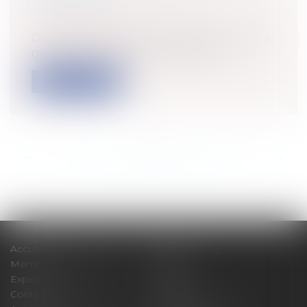
Collectivités
/
Environnement
/
Environnement
Dans la gestion du trait de côte, et dans la
gouvernance adaptée à cette situ...
Lire la suite
<<
<
...
93
94
95
96
97
98
99
...
>
>>
Accueil
Cabinet
Membres fondateurs
Équipe
Expertises
Actus
Contact
Eurojuris