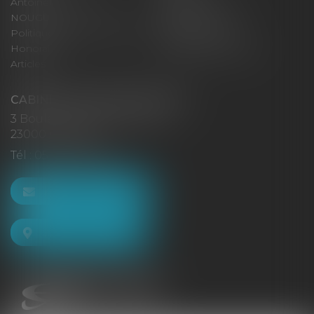
Antoinette GACHON
René NOUGUES
NOUGUES
Plan du site
Politique de confidentialité
Mentions légales
Honoraires
Politique de cookies
Articles
CABINET GACHON-NOUGUES
3 Boulevard Saint-Pardoux
23000 GUÉRET
Tél :
05 55 52 02 80
NOUS CONTACTER
NOUS LOCALISER