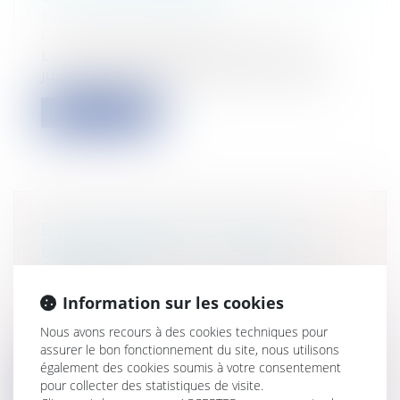
Entreprises
/
Gestion de l'entreprise
/
Construction Immobilier
La Cour de cassation, en ligne avec la
jurisprudence administrative, considèr...
Lire la suite
BAIL COMMERCIAL : DÉFAUT
D'ENTRETIEN DU LOCATAIRE ET
VÉTUSTÉ
Entreprises
/
Gestion de l'entreprise
/
Information sur les cookies
Construction Immobilier
Nous avons recours à des cookies techniques pour
Quelle est l’étendue de la remise en état
assurer le bon fonctionnement du site, nous utilisons
du locataire en fin de bail ? Ce su...
également des cookies soumis à votre consentement
pour collecter des statistiques de visite.
Lire la suite