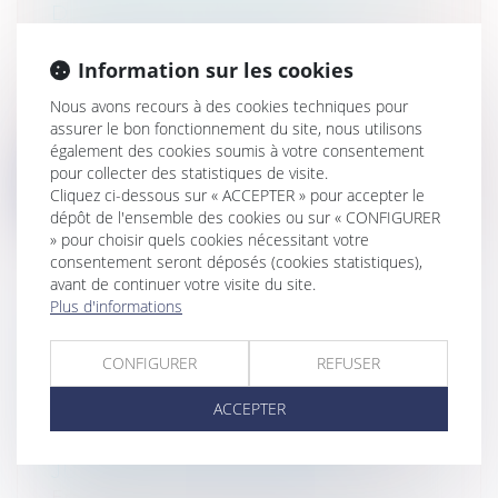
DISCIPLINAIRE NATIONALE DE
L'ORDRE DES MÉDECINS
Particuliers
Information sur les cookies
/
Santé
/
Responsabilité
médicale
Nous avons recours à des cookies techniques pour
L’article R. 4126-11 du code de la santé
assurer le bon fonctionnement du site, nous utilisons
publique, dispose que : « Les pla...
également des cookies soumis à votre consentement
pour collecter des statistiques de visite.
Lire la suite
Cliquez ci-dessous sur « ACCEPTER » pour accepter le
dépôt de l'ensemble des cookies ou sur « CONFIGURER
» pour choisir quels cookies nécessitant votre
consentement seront déposés (cookies statistiques),
avant de continuer votre visite du site.
Plus d'informations
BAIL COMMERCIAL : QUELLE
EXIGIBILITÉ DES LOYERS PENDANT
CONFIGURER
REFUSER
LA PÉRIODE DE FERMETURE DES
ACCEPTER
COMMERCES NON ESSENTIELS ?
ZIGZAG JURISPRUDENTIEL ET
JUGEMENT DE SALOMON
Entreprises
/
Gestion de l'entreprise
/