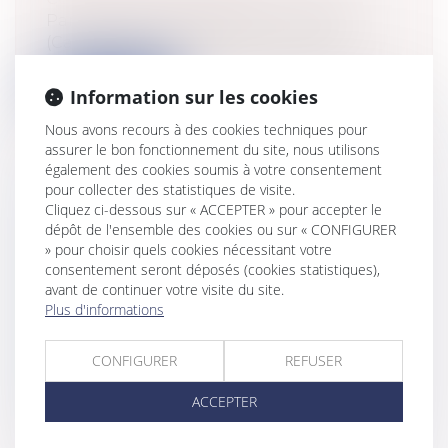
Par son arrêt en date du 21 mars 2024
(Cass, 3ème civ, 21 mars 2024, n°22-22....
Lire la suite
Information sur les cookies
Nous avons recours à des cookies techniques pour
assurer le bon fonctionnement du site, nous utilisons
également des cookies soumis à votre consentement
pour collecter des statistiques de visite.
Cliquez ci-dessous sur « ACCEPTER » pour accepter le
L'INDEMNISATION DU PRÉJUDICE
dépôt de l'ensemble des cookies ou sur « CONFIGURER
DÉCOULANT DE LA RUPTURE
» pour choisir quels cookies nécessitant votre
UNILATÉRALE DE MARCHÉ DE
consentement seront déposés (cookies statistiques),
TRAVAUX IMPLIQUE QU'IL SOIT
avant de continuer votre visite du site.
Plus d'informations
DEMANDÉ AU JUGE DE
CONSTATER LA RÉSILIATION ET À
CONFIGURER
REFUSER
DÉFAUT DE LA PRONONCER
PRÉALABLEMENT
ACCEPTER
Particuliers
/
Patrimoine
/
Construction
Entreprises
/
Gestion de l'entreprise
/