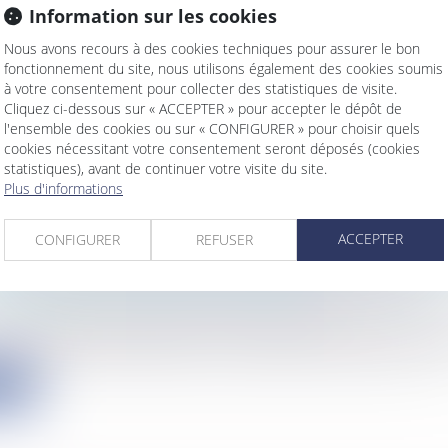
TS À L’ÉPREUVE DU COVID-19
Information sur les cookies
s
/
Consommation
/
Contrats de vente / Prêts
Nous avons recours à des cookies techniques pour assurer le bon
s de déchéance du terme sont une forme particulière 
fonctionnement du site, nous utilisons également des cookies soumis
à votre consentement pour collecter des statistiques de visite.
Cliquez ci-dessous sur « ACCEPTER » pour accepter le dépôt de
ite
l'ensemble des cookies ou sur « CONFIGURER » pour choisir quels
cookies nécessitant votre consentement seront déposés (cookies
statistiques), avant de continuer votre visite du site.
Plus d'informations
ACCEPTER
CONFIGURER
REFUSER
MMERÇANT ÉTABLI À L’ÉTRANGER ET
ATION POUR COPIE PRIVÉE AU TITRE DES 
ISTREMENT VENDUS EN FRANCE
s
/
Marketing et ventes
/
Marques et brevets
ropriété intellectuelle (« CPI ») garantit aux titulaires d
ite