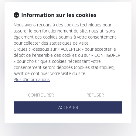
L’INAPTITUDE PROFESSIONNELLE
N’EMPÊCHE PAS UNE RUPTURE
Information sur les cookies
CONVENTIONNELLE
Nous avons recours à des cookies techniques pour
Entreprises
/
Ressources humaines
/
assurer le bon fonctionnement du site, nous utilisons
Discipline et licenciement
également des cookies soumis à votre consentement
La jurisprudence continue son
pour collecter des statistiques de visite.
assouplissement en matière de rupture
Cliquez ci-dessous sur « ACCEPTER » pour accepter le
conventio...
dépôt de l'ensemble des cookies ou sur « CONFIGURER
» pour choisir quels cookies nécessitant votre
Lire la suite
consentement seront déposés (cookies statistiques),
avant de continuer votre visite du site.
Plus d'informations
CONFIGURER
REFUSER
EGALITÉ PROFESSIONNELLE
ACCEPTER
HOMMES FEMMES : ATTENTION
AUX SANCTIONS !
Entreprises
/
Ressources humaines
/
Salaires et avantages