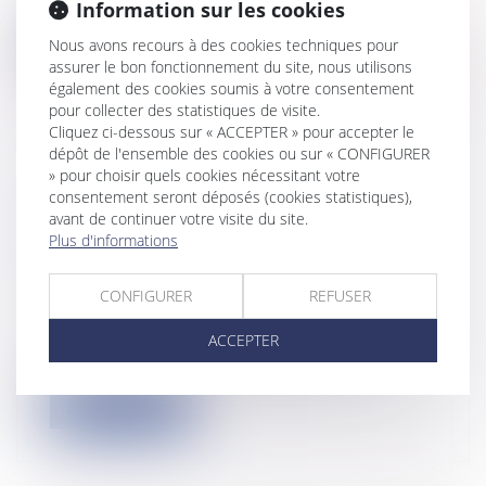
Information sur les cookies
Lire la suite
Nous avons recours à des cookies techniques pour
assurer le bon fonctionnement du site, nous utilisons
également des cookies soumis à votre consentement
pour collecter des statistiques de visite.
Cliquez ci-dessous sur « ACCEPTER » pour accepter le
dépôt de l'ensemble des cookies ou sur « CONFIGURER
» pour choisir quels cookies nécessitant votre
LA NOUVELLE STRATÉGIE
consentement seront déposés (cookies statistiques),
NATIONALE DE LA MER ET DU
avant de continuer votre visite du site.
LITTORAL APPROCHE DE SON
Plus d'informations
ADOPTION
Collectivités
/
Environnement
/
CONFIGURER
REFUSER
Environnement
ACCEPTER
La stratégie nationale de la mer et du
littoral 2023-2029 est ouverte à la co...
Lire la suite