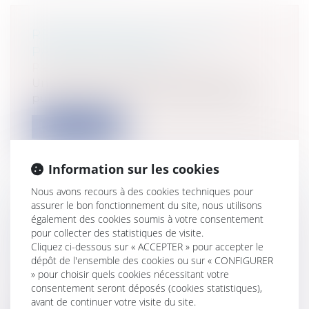
RESPONSABILITÉ CIVILE DES
PARENTS DIVORCÉS
Particuliers
/
Famille
/
Divorces
Un important Arrêt, voué à une large
publicité rendu le 6 novembre 2012 par l...
Lire la suite
Information sur les cookies
Nous avons recours à des cookies techniques pour
assurer le bon fonctionnement du site, nous utilisons
L'EMPOWERMENT: LE NOUVEAU
également des cookies soumis à votre consentement
pour collecter des statistiques de visite.
BUZZWORD QUI TRANSPERCE LA
Cliquez ci-dessous sur « ACCEPTER » pour accepter le
POLITIQUE DE LA VILLE
dépôt de l'ensemble des cookies ou sur « CONFIGURER
Collectivités
/
Services publics
/
Usagers
» pour choisir quels cookies nécessitant votre
Anglicisme venu tout droit d'Outre-
consentement seront déposés (cookies statistiques),
Atlantique, l'empowerment investit la
avant de continuer votre visite du site.