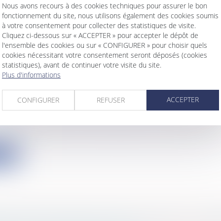
Nous avons recours à des cookies techniques pour assurer le bon
ite
fonctionnement du site, nous utilisons également des cookies soumis
à votre consentement pour collecter des statistiques de visite.
Cliquez ci-dessous sur « ACCEPTER » pour accepter le dépôt de
l'ensemble des cookies ou sur « CONFIGURER » pour choisir quels
cookies nécessitant votre consentement seront déposés (cookies
statistiques), avant de continuer votre visite du site.
Plus d'informations
 DE RESPONSABILITÉ DU TRANSPORTEUR P
MARCHANDISES DANS UN LIEU APPAREMME
ACCEPTER
BLE
CONFIGURER
REFUSER
s
/
Gestion de l'entreprise
/
Gestion des risques et sécu
on de la chambre commerciale de la cour de cassation
ite
ÉDIES ROMANTIQUES FACE AU DROIT : L'AR