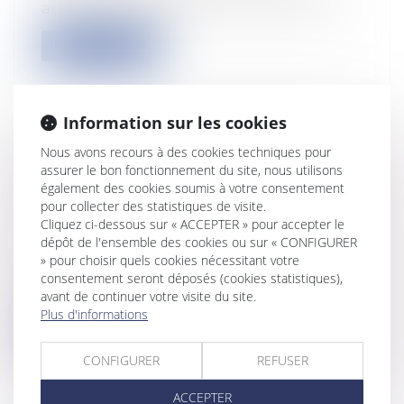
article sur le changement de sexe à l’état...
Lire la suite
Information sur les cookies
Nous avons recours à des cookies techniques pour
APPRENTISSAGE DANS LES TPE :
assurer le bon fonctionnement du site, nous utilisons
DISPOSITIF COÛT ZÉRO LORSQUE
également des cookies soumis à votre consentement
pour collecter des statistiques de visite.
L’APPRENTI EST MINEUR
Cliquez ci-dessous sur « ACCEPTER » pour accepter le
Entreprises
/
Ressources humaines
/
dépôt de l'ensemble des cookies ou sur « CONFIGURER
Salaires et avantages
» pour choisir quels cookies nécessitant votre
Le Président de la République, François
consentement seront déposés (cookies statistiques),
HOLLANDE, a annoncé le 19 avril 2015...
avant de continuer votre visite du site.
Plus d'informations
Lire la suite
CONFIGURER
REFUSER
ACCEPTER