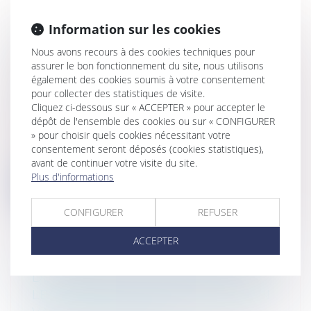
FIN DE L’INSÉCURITÉ JURIDIQUE
Information sur les cookies
ENTOURANT LA MISE EN ŒUVRE
Nous avons recours à des cookies techniques pour
DE LA MUTATION INTRA-GROUPE :
assurer le bon fonctionnement du site, nous utilisons
LA RUPTURE CONVENTIONNELLE
également des cookies soumis à votre consentement
pour collecter des statistiques de visite.
N’EST PAS APPLICABLE
Cliquez ci-dessous sur « ACCEPTER » pour accepter le
Entreprises
/
Ressources humaines
/
dépôt de l'ensemble des cookies ou sur « CONFIGURER
Contrat de travail
» pour choisir quels cookies nécessitant votre
Un arrêt de la Cour de Cassation du 8 juin
consentement seront déposés (cookies statistiques),
2016 vient mettre fin à l’insécuri...
avant de continuer votre visite du site.
Plus d'informations
Lire la suite
CONFIGURER
REFUSER
ACCEPTER
DÉMARCHES POUR LESQUELLES
LE SILENCE DE L’ADMINISTRATION