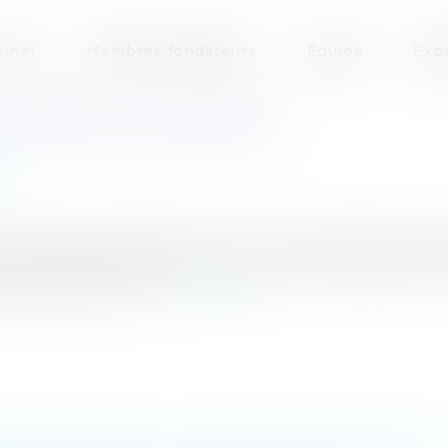
inet
Membres fondateurs
Équipe
Exp
ITOIRE DE SOLIDARITÉ
iale
 transitoire de solidarité pour certains demandeurs d'e
es conditions d'attribution, de calcul et de versement 
urs d'emploi nés...
Lire la suite