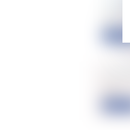
UN DÉCRE
Collectivité
Le décret r
(CRA...
Lire la su
L'AFFICH
Collectivité
La réforme 
régime...
Lire la su