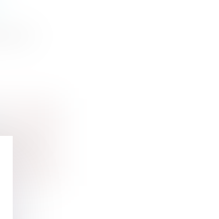
S
aux col...
É
rité pou...