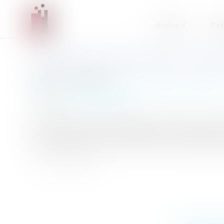
Accueil
Cab
CRÉATION D'UNE PRIME TRANS
Publié le :
17/07/2015
Particuliers
/
Emploi
/
Retraite / Epargne salar
Source :
www.eurojuris.fr
Un décret du 15 juillet 2015 institue une prime
prime transitoire de solidarité et en définit l
mensuellement, sous conditions, aux demande