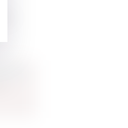
rciale
LLET 2015
r le