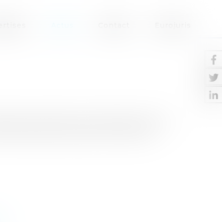
ertises
Actus
Contact
Eurojuris
mploi.Le décret du 15 juillet 2015 crée une
par Pôle emploi.Cette prime est versée