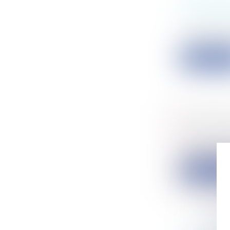
PROCÉDU
CONCERN
Collectivité
Le décret n°
Lire la su
CRÉATION
Particulier
Un décret du
Lire la su