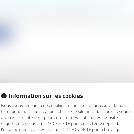
RE D'ALERTE SUR LES DÉPÔTS DE MARQUE
ANT LES COLLECTIVITÉS TERRITORIALES
s
/
Environnement
/
Principes généraux
 2015-671 du 15 juin 2015 fixe les conditions permettant 
ite
 D'UNE PRIME TRANSITOIRE DE SOLIDARIT
s
/
Emploi
/
Retraite / Epargne salariale
 15 juillet 2015 institue une prime transitoire de solida
Information sur les cookies
ite
Nous avons recours à des cookies techniques pour assurer le bon
fonctionnement du site, nous utilisons également des cookies soumis
à votre consentement pour collecter des statistiques de visite.
Cliquez ci-dessous sur « ACCEPTER » pour accepter le dépôt de
l'ensemble des cookies ou sur « CONFIGURER » pour choisir quels