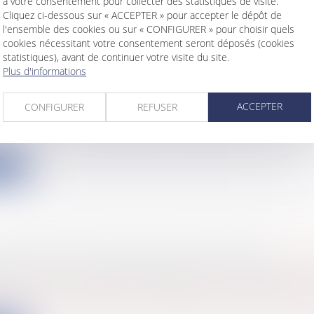
à votre consentement pour collecter des statistiques de visite.
Cliquez ci-dessous sur « ACCEPTER » pour accepter le dépôt de
l'ensemble des cookies ou sur « CONFIGURER » pour choisir quels
cookies nécessitant votre consentement seront déposés (cookies
statistiques), avant de continuer votre visite du site.
Plus d'informations
URE BRUTALE DES RELATIONS CONTRACTUE
ACCEPTER
s
/
Marketing et ventes
/
Contrats commerciaux/ distri
CONFIGURER
REFUSER
ode de commerce, engage la responsabilité de son aut
ite
RS, NE VOUS TROMPEZ PAS DE CIBLE !
s
/
Gestion de l'entreprise
/
Gestion des risques et sécu
noncé le 17 juin 2020 (n° 19-13153) par la Chambre com