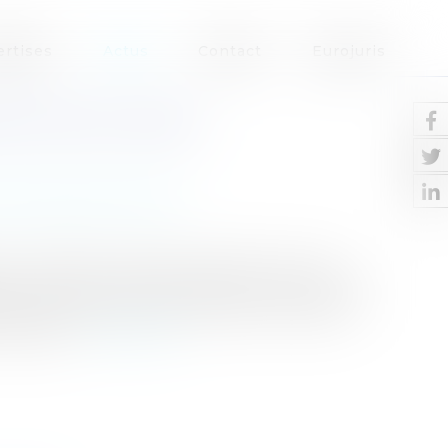
ertises
Actus
Contact
Eurojuris
 PAS DE CIBLE !
des risques et sécurité
 par la Chambre commerciale de la Cour de
ux notions ci-dessus et aussi sur le point de
sont les suivants : Une indivision de crédits-
mobilier...
Lire la suite