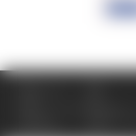
Lire la su
Accueil
Cabinet
Membres fondateurs
Équipe
Expertises
Actus
Contact
Eurojuris
Antoinette GACHON NOUGUES
René NOUGUES
Plan du site
Politique de confidentia
Mentions légales
Honoraires
Politique de cookies
Articles