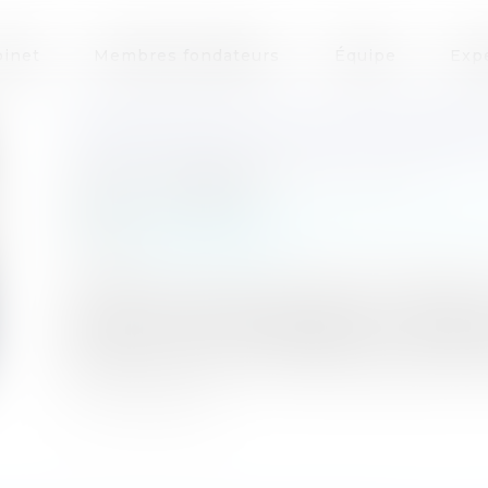
inet
Membres fondateurs
Équipe
Exp
CRÉANCIERS, NE VOUS TROMPEZ
Auteurs : PROVANSAL Alain, provansal
Publié le :
24/08/2020
Entreprises
/
Gestion de l'entreprise
/
Gestion 
Source :
www.eurojuris.fr
L’arrêt prononcé le 17 juin 2020 (n° 19-13153)
Cassation remet les pendules à l’heure quant a
savoir quel est le véritable débiteur. Les faits 
bailleurs a conclu un contrat de crédit-bail im