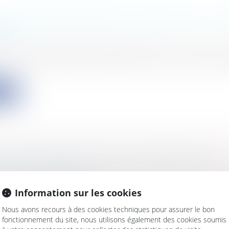
BLE NON ENCORE VENDU CONSTITUE-T-IL UN
LE ?
s
/
Contentieux
/
Entreprises en difficultés / procédures
onnance du 18 décembre 2008, dans son article 74 qui p
ite
TS DE LA CIRCULATION ET INDEMNISATION
E DES VICTIMES
s
/
Civil / Pénal
/
Victimes
Information sur les cookies
ge, tout le dommage, rien que le dommage », c’est l’
Nous avons recours à des cookies techniques pour assurer le bon
fonctionnement du site, nous utilisons également des cookies soumis
ite