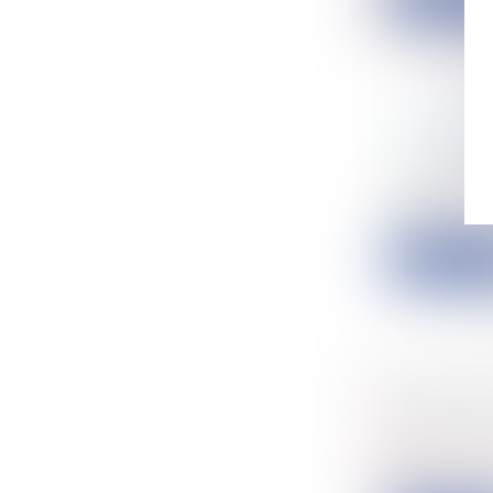
LA RUPT
Entreprise
Selon le c
l'oblige...
Lire la su
CRÉANCIE
Entreprise
L’arrêt pro
de...