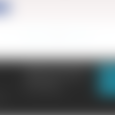
ite
<<
<
...
298
299
300
301
302
303
304
...
>
>>
CABINET GACHON-NOUGUES
N
3 Boulevard Saint-Pardoux
23000 GUÉRET
N
Tél :
05 55 52 02 80
lité